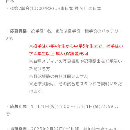
日本
・⑥第2試合(13:00予定) JR東日本 対 NTT西日本
・
応募資格
：投手役1名、または投手役・捕手役のバッテリー
2名
※
投手は小学4年生から中学3年生まで、捕手は小
学４年生以上 成人(保護者)も可
※各種メディアの写真撮影や記事露出など承諾い
ただける方
※野球経験の有無は問いません
※始球式後は、その試合をスタンドで観戦いただ
けます。
・
応募期間
：1 月21日(火)13:00 ～ 2月21日(金)23:59 ま
で
・
当落発表
：2025年2月22日(土)以降、参加決定者のみメー