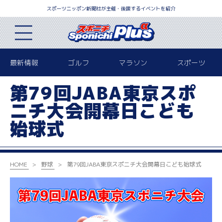
スポーツニッポン新聞社が主催・後援するイベントを紹介
最新情報
ゴルフ
マラソン
スポーツ
第79回JABA東京スポ
ニチ大会開幕日こども
始球式
HOME
野球
第79回JABA東京スポニチ大会開幕日こども始球式