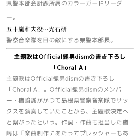
県警本部会計課所属のカラーガードリーダ
ー。
五十嵐和夫役…光石研
警察音楽隊を目の敵にする県警本部長。
主題歌はOfficial髭男dismの書き下ろし
「Choral A」
主題歌はOfficial髭男dismの書き下ろし
「Choral A」。Official髭男dismのメンバ
ー・楢﨑誠がかつて島根県警察音楽隊でサッ
クスを演奏していたことから、主題歌決定へ
と繋がったという。作詞・作曲も担当した楢
﨑は「楽曲制作にあたってプレッシャーもあ