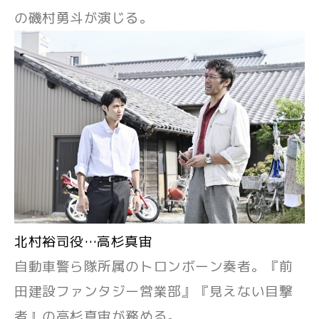
の磯村勇斗が演じる。
北村裕司役…高杉真宙
自動車警ら隊所属のトロンボーン奏者。『前
田建設ファンタジー営業部』『見えない目撃
者』の高杉真宙が務める。