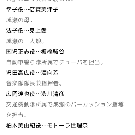
幸子役…倍賞美津子
成瀬の母。
法子役…見上愛
成瀬の一人娘。
国沢正志役…板橋駿谷
自動車警ら隊所属でチューバを担当。
沢田高広役…酒向芳
音楽隊隊長兼指揮者。
広岡達也役…渋川清彦
交通機動隊所属で成瀬のパーカッション指導
を担当。
柏木美由紀役…モトーラ世理奈