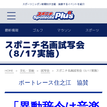
スポーツニッポン新聞社が主催・後援するイベントを紹介
最新情報
ゴルフ
マラソン
スポーツ
スポニチ名画試写会
（8/17実施）
HOME
文化・芸能
試写会
スポニチ名画試写会（8/17実施）
ボートレース住之江 協賛
「異動辞令は音楽