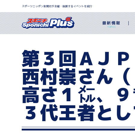
スポーツニッポン新聞社が主催・後援するイベントを紹介
最新情報
TOPICS
第３回ＡＪＰ
西村崇さん（
高さ１㍍、９
３代王者とし