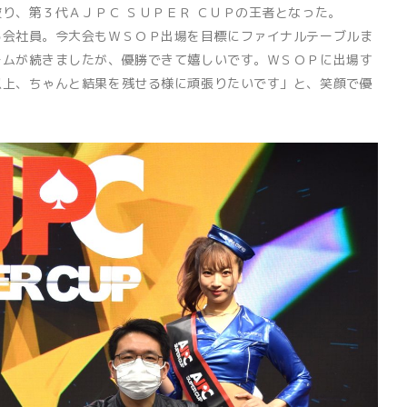
り、第３代ＡＪＰＣ ＳＵＰＥＲ ＣＵＰの王者となった。
会社員。今大会もＷＳＯＰ出場を目標にファイナルテーブルま
ームが続きましたが、優勝できて嬉しいです。ＷＳＯＰに出場す
以上、ちゃんと結果を残せる様に頑張りたいです」と、笑顔で優