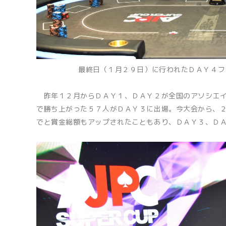
最終日（１月２９日）に行われたＤＡＹ４フ
昨年１２月からＤＡＹ１、ＤＡＹ２が全国のアソシエイ
で勝ち上がった５７人がＤＡＹ３に出場。今大会から、
でと賞金総額もアップされたこともあり、ＤＡＹ３、Ｄ