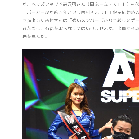
が、ヘッズアップで高沢啓さん（同ネーム・ＫＥＩ）を破
ポーカー歴が約３年という西村さんはＩＴ企業に勤める
で進出した西村さんは「強いメンバーばかりで厳しいゲ
るために、有給を取らなくてはいけませんね。出場する
勝を喜んだ。