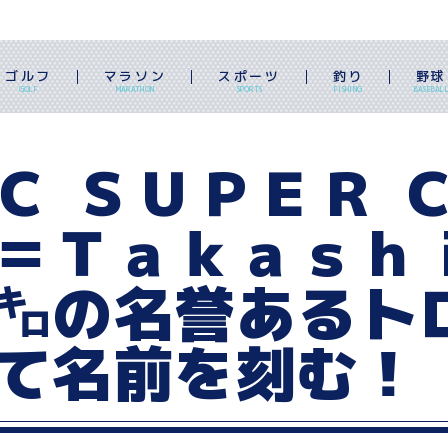
ゴルフ
マラソン
スポーツ
釣り
野球
GOLF
MARATHON
SPORTS
FISHING
BASEBAL
Ｃ ＳＵＰＥＲ 
＝Ｔａｋａｓｈ
㌔の名誉あるト
て名前を刻む！