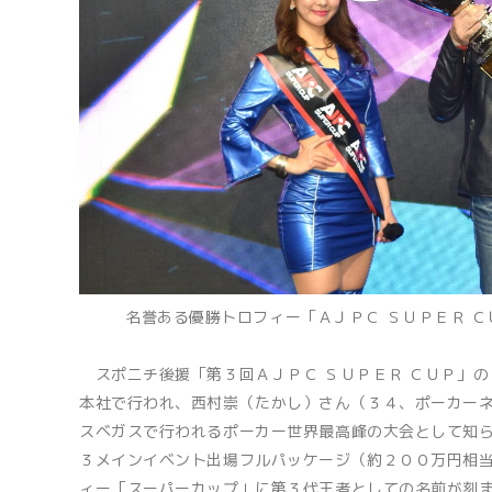
名誉ある優勝トロフィー「ＡＪＰＣ ＳＵＰＥＲ 
スポニチ後援「第３回ＡＪＰＣ ＳＵＰＥＲ ＣＵＰ」の
本社で行われ、西村崇（たかし）さん（３４、ポーカー
スベガスで行われるポーカー世界最高峰の大会として知
３メインイベント出場フルパッケージ（約２００万円相
ィー「スーパーカップ」に第３代王者としての名前が刻