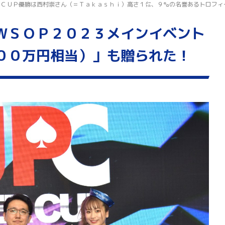
Ｒ ＣＵＰ優勝は西村崇さん（＝Ｔａｋａｓｈｉ）
高さ１㍍、９㌔の名誉あるトロフィ
ＷＳＯＰ２０２３メインイベント
００万円相当）」も贈られた！