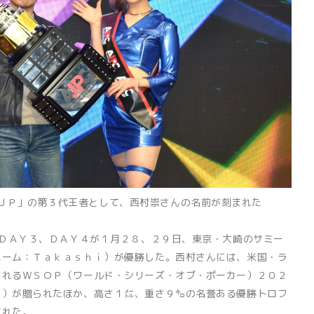
ＣＵＰ」の第３代王者として、西村崇さんの名前が刻まれた
ＤＡＹ３、ＤＡＹ４が１月２８、２９日、東京・大崎のサミー
ネーム：Ｔａｋａｓｈｉ）が優勝した。西村さんには、米国・ラ
られるＷＳＯＰ（ワールド・シリーズ・オブ・ポーカー）２０２
当）が贈られたほか、高さ１㍍、重さ９㌔の名誉ある優勝トロフ
まれた。