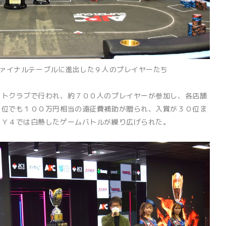
ァイナルテーブルに進出した９人のプレイヤーたち
トクラブで行われ、約７００人のプレイヤーが参加し、各店舗
２位でも１００万円相当の遠征費補助が贈られ、入賞が３０位ま
ＡＹ４では白熱したゲームバトルが繰り広げられた。