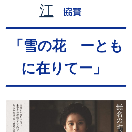
江
協賛
「雪の花 ーとも
に在りてー」