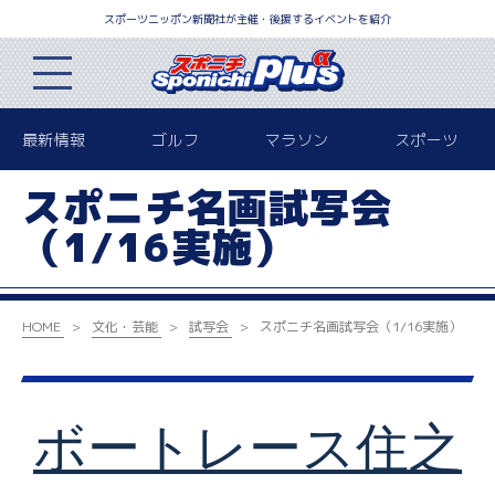
スポーツニッポン新聞社が主催・後援するイベントを紹介
最新情報
ゴルフ
マラソン
スポーツ
スポニチ名画試写会
（1/16実施）
HOME
文化・芸能
試写会
スポニチ名画試写会（1/16実施）
ボートレース住之