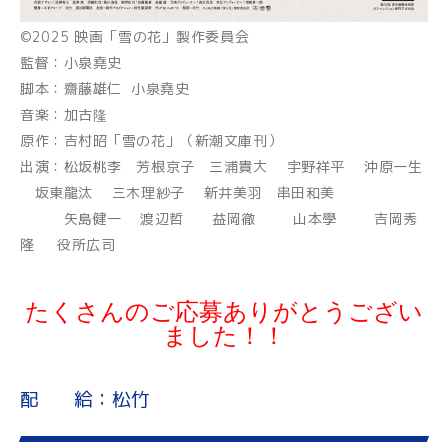
©2025 映画「雪の花」製作委員会
監督：小泉堯史
脚本：齋藤雄仁 小泉堯史
音楽：加古隆
原作：吉村昭「雪の花」（新潮文庫刊）
出演：松坂桃李 芳根京子 三浦貴大 宇野祥平 沖原一生
坂東龍汰 三木理紗子 新井美羽 串田和美
矢島健一 渡辺哲 益岡徹 山本學 吉岡秀
隆 役所広司
たくさんのご応募ありがとうござい
ました！！
配 給：松竹