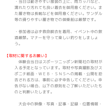
・当日は動きやすい服装の上に、雨カッパなど、
濡れたり汚れても良い着衣を御用意ください。ま
た履き物は長靴などを御用意ください。サンダル
等の滑りやすい履き物での御乗船は厳禁です。
・参加者は必ず救命胴衣を着用、イベント中の飲
酒厳禁。マナーを守って楽しい釣りをしましょ
う。
【取材に関するお願い】
体験会当日はスポーツニッポン新聞社の取材が
入る予定となっています。取材や写真撮影及びス
ポニチ紙面・ＷＥＢ・ＳＮＳへの掲載・公開を拒
否される方は、事前に必ず申告してください。申
告がない場合、以下の原則をご了解いただいたも
のと判断いたします。
大会中の映像・写真・記事・記録・位置情報・