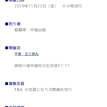
■開催日時
2026年11月20日（金） ※少雨決行
■釣り場
相模湾・平塚出船
■開催店
平塚・庄三郎丸
神奈川県平塚市千石河岸57-17
■募集定員
18人
※定員になり次第締め切り