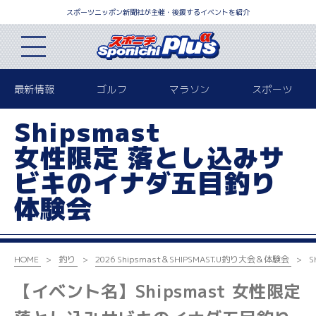
スポーツニッポン新聞社が主催・後援するイベントを紹介
最新情報
ゴルフ
マラソン
スポーツ
Shipsmast
女性限定 落とし込みサ
ビキのイナダ五目釣り
体験会
HOME
釣り
2026 Shipsmast＆SHIPSMAST.U
釣り大会＆体験会
S
【イベント名】Shipsmast 女性限定