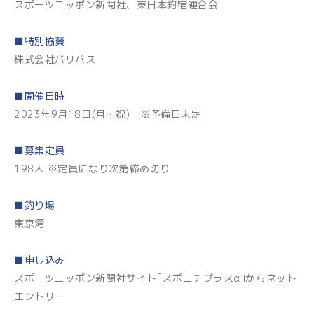
スポーツニッポン新聞社、東日本釣宿連合会
■特別協賛
株式会社バリバス
■開催日時
2023年9月18日(月・祝) ※予備日未定
■募集定員
198人 ※定員になり次第締め切り
■釣り場
東京湾
■申し込み
スポーツニッポン新聞社サイト｢スポニチプラスα｣からネット
エントリー