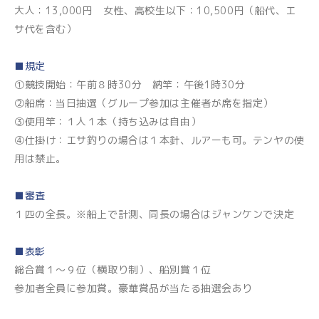
大人：13,000円 女性、高校生以下：10,500円（船代、エ
サ代を含む）
■規定
①競技開始：午前８時30分 納竿：午後1時30分
②船席：当日抽選（グループ参加は主催者が席を指定）
③使用竿：１人１本（持ち込みは自由）
④仕掛け：エサ釣りの場合は１本針、ルアーも可。テンヤの使
用は禁止。
■審査
１匹の全長。※船上で計測、同長の場合はジャンケンで決定
■表彰
総合賞１～９位（横取り制）、船別賞１位
参加者全員に参加賞。豪華賞品が当たる抽選会あり