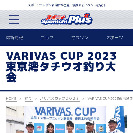
スポーツニッポン新聞社が主催・後援するイベントを紹介
最新情報
ゴルフ
マラソン
スポーツ
VARIVAS CUP 2023
東京湾タチウオ釣り大
会
HOME
釣り
バリバスカップ２０２３
VARIVAS CUP 2023
東京湾タ