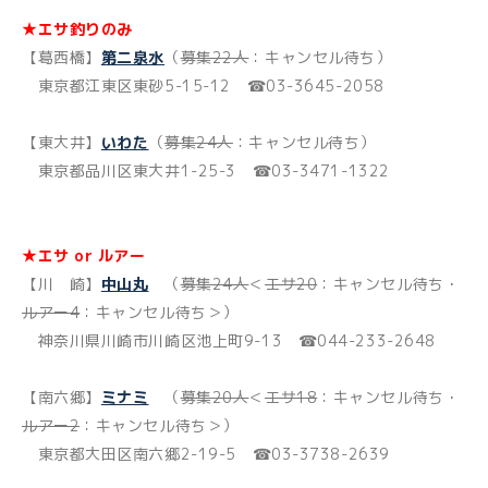
★エサ釣りのみ
【葛西橋】
第二泉水
（
募集22人
：キャンセル待ち）
東京都江東区東砂5-15-12 ☎03-3645-2058
【東大井】
いわた
（
募集24人
：キャンセル待ち）
東京都品川区東大井1-25-3 ☎03-3471-1322
★エサ or ルアー
【川 崎】
中山丸
（
募集24人
＜
エサ20
：キャンセル待ち・
ルアー4
：キャンセル待ち＞）
神奈川県川崎市川崎区池上町9-13 ☎044-233-2648
【南六郷】
ミナミ
（
募集20人
＜
エサ18
：キャンセル待ち・
ルアー2
：キャンセル待ち＞）
東京都大田区南六郷2-19-5 ☎03-3738-2639