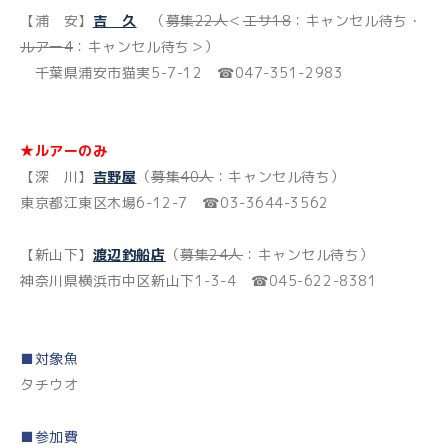
【浦 安】
吉 久
（
募集22人
＜
エサ18
：キャンセル待ち・
ルアー4
：キャンセル待ち＞）
千葉県浦安市猫実5-7-12 ☎047-351-2983
★ルアーのみ
【深 川】
吉野屋
（
募集40人
：キャンセル待ち）
東京都江東区木場6-12-7 ☎03-3644-3562
【新山下】
渡辺釣船店
（
募集24人
：キャンセル待ち）
神奈川県横浜市中区新山下1-3-4 ☎045-622-8381
■対象魚
タチウオ
■参加費