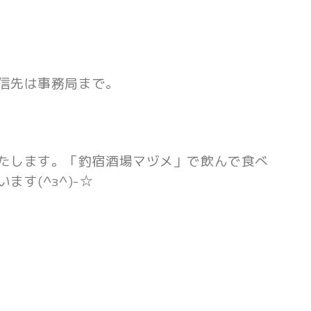
信先は事務局まで。
たします。「釣宿酒場マヅメ」で飲んで食べ
す(^з^)-☆