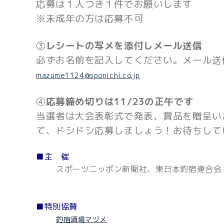
応募は１人つき１件でお願いします
※未成年の方は応募不可
③
レシートの写メを添付しメール送信
必ずお名前を記入してください。メール送
mazume1124@sponichi.co.jp
④
応募締め切りは11/23の正午です
当選者は大会表彰式で発表、賞品を贈呈い
て、ドシドシ応募しましょう！お待ちしていま
■主 催
スポーツニッポン新聞社、東日本釣宿連合会
■特別協賛
釣宿酒場マヅメ