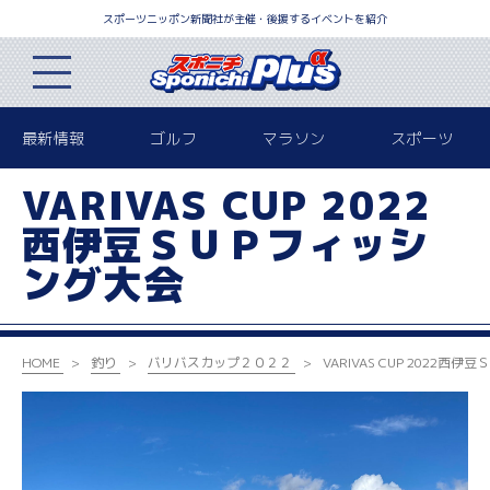
スポーツニッポン新聞社が主催・後援するイベントを紹介
最新情報
ゴルフ
マラソン
スポーツ
VARIVAS CUP 2022
西伊豆ＳＵＰフィッシ
ング大会
HOME
釣り
バリバスカップ２０２２
VARIVAS CUP 2022
西伊豆Ｓ