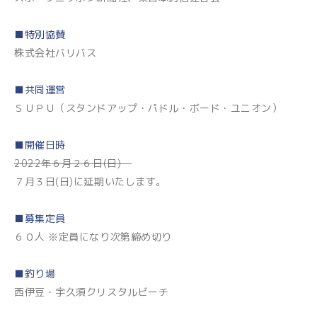
■特別協賛
株式会社バリバス
■共同運営
ＳＵＰＵ（スタンドアップ・パドル・ボード・ユニオン）
■開催日時
2022年６月２６日(日)
７月３日(日)に延期いたします。
■募集定員
６０人 ※定員になり次第締め切り
■釣り場
西伊豆・宇久須クリスタルビーチ