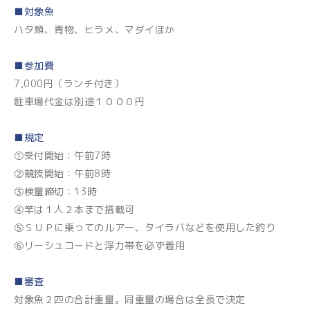
■対象魚
ハタ類、青物、ヒラメ、マダイほか
■参加費
7,000円（ランチ付き）
駐車場代金は別途１０００円
■規定
①受付開始：午前7時
②競技開始：午前8時
③検量締切：13時
④竿は１人２本まで搭載可
⑤ＳＵＰに乗ってのルアー、タイラバなどを使用した釣り
⑥リーシュコードと浮力帯を必ず着用
■審査
対象魚２匹の合計重量。同重量の場合は全長で決定