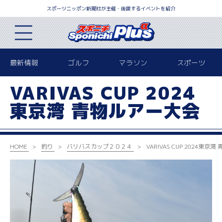
スポーツニッポン新聞社が主催・後援するイベントを紹介
最新情報
ゴルフ
マラソン
スポーツ
VARIVAS CUP 2024
東京湾 青物ルアー大会
HOME
釣り
バリバスカップ２０２４
VARIVAS CUP 2024
東京湾 