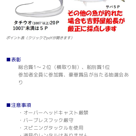
ポイント表（クリックでpdfが開きます）
■表彰
総合賞1～２位（横取り制）、船別賞1位
参加者全員に参加賞、豪華賞品が当たる抽選会あ
り
■注意事項
・オーバーヘッドキャスト厳禁
・バーブレスフック厳守
・スピニングタックルを使用
・道具のレンタルはありません