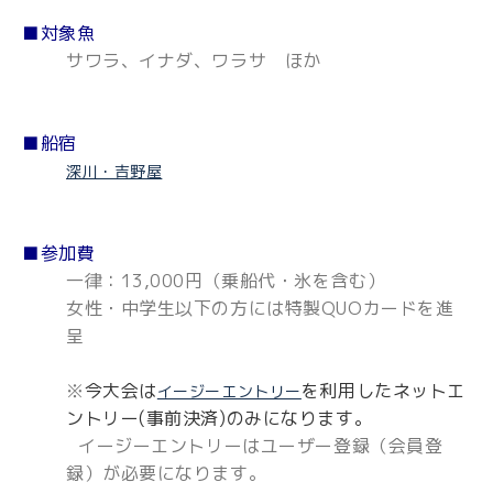
■対象魚
サワラ、イナダ、ワラサ ほか
■船宿
深川・吉野屋
■参加費
一律：13,000円（乗船代・氷を含む）
女性・中学生以下の方には特製QUOカードを進
呈
※
今大会は
を利用したネットエ
イージーエントリー
ントリー(事前決済)のみになります。
イージーエントリーはユーザー登録（会員登
録）が必要になります。