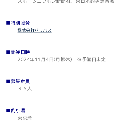
スポーツニッポン新聞社、東日本釣宿連合会
■特別協賛
株式会社バリバス
■開催日時
2024年11月4日(月振休) ※予備日未定
■募集定員
３６人
■釣り場
東京湾