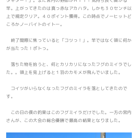
タキター！」。また宮内の野郎がＨＩＴ！気持ち良く曲がる
竿。上がってきたのは真っ赤なアカハタ。しかも３０センチ以
上で規定クリア。４０ポイント獲得。この時点でノーヒットど
ころかノーバイトのイトー。
終了間際に焦っていると「コツっ！」。竿ではなく頭に何か
が当たった！ポトっ。
落ちた物を拾うと、何とカリカリになったフグのミイラでし
た。。頭上を見上げると１羽のカモメが飛んでいました。
コイツがいらなくなったフグのミイラを落としてきたので
す。
この日の僕の釣果はこのフグミイラだけでした。一方の宮内
さんが、この大会の総合優勝で最高の結果となりました。