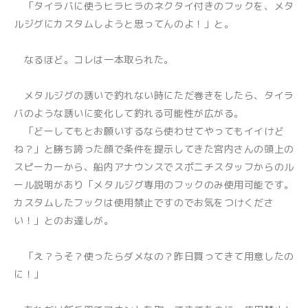
「タイラバに使うヒラヒラのネクタイ付きのフックを、メタ
ルジグにカスタムしようと思ってんのよ！」と。
なるほど。コレは一本取られた。
メタルジグの誘いで釣れない時にただ巻きをしたら、タイラ
バのような誘いに変化して釣れる可能性が広がる。
「どーしてもとお願いするなら使わせてやってもイイけど
ね？」と勝ち誇った顔で条件を提示してきた宮内さんの頭上の
スピーカーから、船内アナウンスでスポニチスタッフからのル
ール説明があり「メタルジグ専用のフックのみ使用可能です。
カスタムしたフックは使用禁止ですのでお気をつけくださ
い！」とのお達しが。
「え？うそ？使ったらダメなの？昨日買ってきて用意したの
に！」