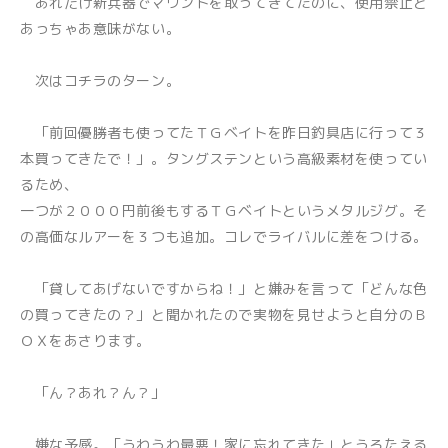
あれだけ新兵器でマウントを取ってきてたのに、使用禁止と
あっちゃあ意味がない。
次はコチラのターン。
「前回優勝者も使ってたＴＧベイトを昨日釣具店に行って３
本買ってきたで！」。タングステンという高級素材を使ってい
るため、
一つが２０００円前後もするＴＧベイトというメタルジグ。そ
の高価なルアーを３つも追加。コレでライバルに差をつける。
「貸してあげないですからね！」と嫌みを言って「どんな色
の買ってきたの？」と聞かれたので実物を見せようと自分のＢ
ＯＸをあさります。
「ん？あれ？ん？」
嫌な予感。「うわうわ最悪！家に忘れてきた」とうろたえる