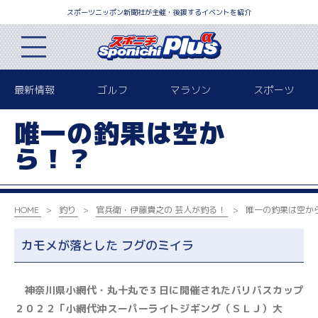
スポーツニッポン新聞社が主催・後援するイベントを紹介
最新情報
ゴルフ
マラソン
スポーツ
唯一の釣果は空か
ら！？
HOME
釣り
官兵衛・伊藤貴之の 芸人が釣る！
唯一の釣果は空か
カモメが落とした フグのミイラ
神奈川県小網代・丸十丸で３日に開催されたバリバスカップ
２０２２「小網代沖スーパーライトジギング（ＳＬＪ）大