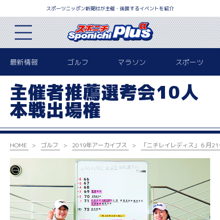
スポーツニッポン新聞社が主催・後援するイベントを紹介
最新情報
ゴルフ
マラソン
スポーツ
主催者推薦選考会10人
本戦出場権
HOME
ゴルフ
2019年アーカイブス
「ニチレイレディス」６月21