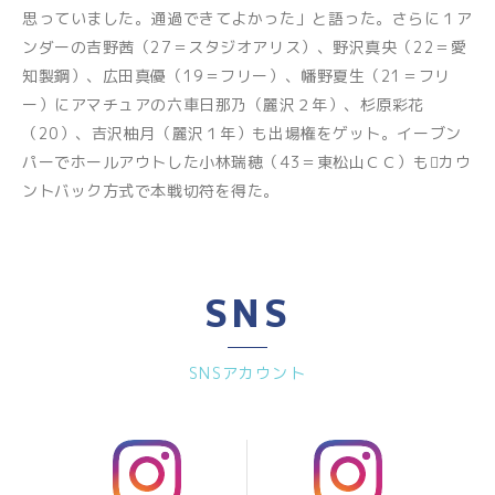
思っていました。通過できてよかった」と語った。さらに１ア
ンダーの吉野茜（27＝スタジオアリス）、野沢真央（22＝愛
知製鋼）、広田真優（19＝フリー）、幡野夏生（21＝フリ
ー）にアマチュアの六車日那乃（麗沢２年）、杉原彩花
（20）、吉沢柚月（麗沢１年）も出場権をゲット。イーブン
パーでホールアウトした小林瑞穂（43＝東松山ＣＣ）もカウ
ントバック方式で本戦切符を得た。
SNS
SNSアカウント