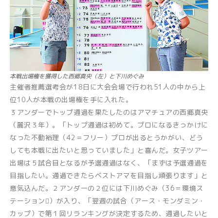
本戦出場権を獲得した西郷真央（左）と下川めぐみ
主催者推薦選考会が18日に大会会場で行われ51人の中から上
位10人が本戦の出場権を手に入れた。
３アンダーでトップ通過を果たしたのはアマチュアの西郷真央
（麗沢３年）。「トップ通過は初めて。プロになるきっかけに
なった不動裕理（42＝フリー）プロが出るとうかがい、どう
しても本戦に出たいと思っていました」と喜んだ。女子ツアー
出場は５試合目となるが予選通過はなく、「まずは予選通過を
目指したい。通過できたらベストアマを目指し頑張ります」と
意気込んだ。２アンダーの２位には下川めぐみ（36＝環境ス
テーション）が入り、「翌週の試合（アース・モンダミン・
カップ）で第１回リランキングが決定するため、通過したいと