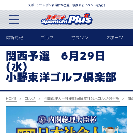
スポーツニッポン新聞社が主催・後援するイベントを紹介
最新情報
ゴルフ
マラソン
スポーツ
関西予選 6月29日
(水)
小野東洋ゴルフ倶楽部
HOME
ゴルフ
内閣総理大臣杯
第53回日本社会人ゴルフ選手権
関