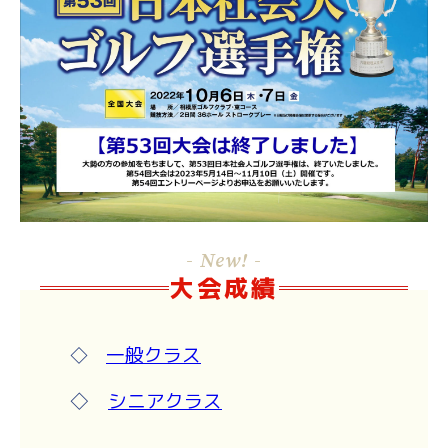
- New! -
大会成績
一般クラス
◇
◇
シニアクラス