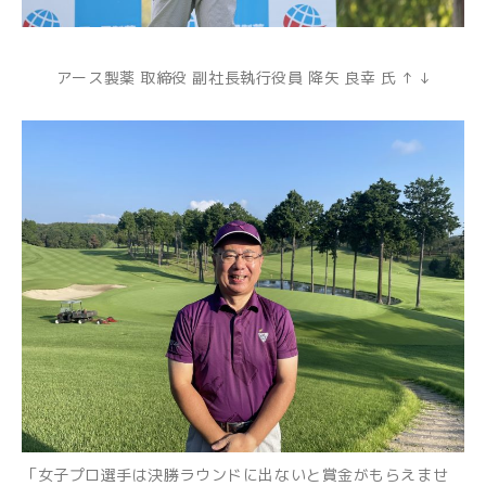
アース製薬 取締役 副社長執行役員 降矢 良幸 氏 ↑ ↓
「女子プロ選手は決勝ラウンドに出ないと賞金がもらえませ