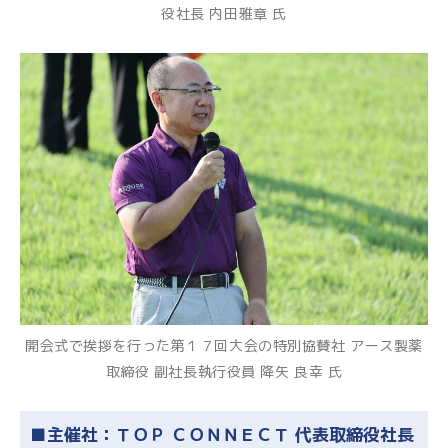
役社長 内田雅章 氏
開会式で挨拶を行った第１７回大会の特別協賛社 アース製薬
取締役 副社長執行役員 降矢 良幸 氏
■主催社：ＴＯＰ ＣＯＮＮＥＣＴ 代表取締役社長