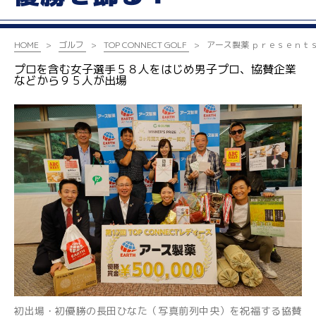
HOME
ゴルフ
TOP CONNECT GOLF
アース製薬 ｐｒｅｓｅｎｔ
プロを含む女子選手５８人をはじめ男子プロ、協賛企業
などから９５人が出場
初出場・初優勝の長田ひなた（写真前列中央）を祝福する協賛