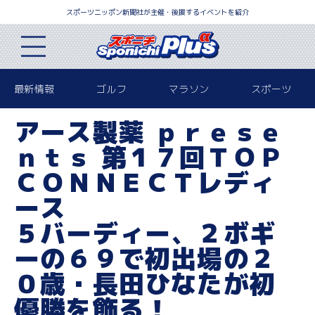
スポーツニッポン新聞社が主催・後援するイベントを紹介
最新情報
ゴルフ
マラソン
スポーツ
アース製薬 ｐｒｅｓｅ
ｎｔｓ 第１７回ＴＯＰ
ＣＯＮＮＥＣＴレディ
ース
５バーディー、２ボギ
ーの６９で初出場の２
０歳・長田ひなたが初
優勝を飾る！