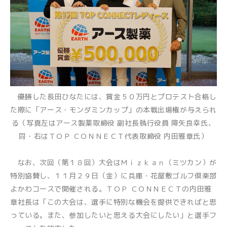
優勝した長田ひなたには、賞金５０万円とプロテスト合格し
た際に「アース・モンダミンカップ」の本戦出場権が与えられ
る（写真左はアース製薬取締役 副社長執行役員 降矢良幸氏、
同・右はＴＯＰ ＣＯＮＮＥＣＴ代表取締役 内田雅章氏）
なお、次回（第１８回）大会はＭｉｚｋａｎ（ミツカン）が
特別協賛し、１１月２９日（金）に兵庫・花屋敷ゴルフ倶楽部
よかわコースで開催される。ＴＯＰ ＣＯＮＮＥＣＴの内田雅
章社長は「この大会は、選手に特別な機会を提供できればと思
っている。また、参加したいと思える大会にしたい」と選手フ