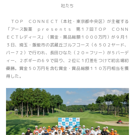
社たち
ＴＯＰ ＣＯＮＮＥＣＴ（本社・東京都中央区）が主催する
「アース製薬 ｐｒｅｓｅｎｔｓ 第１７回ＴＯＰ ＣＯＮＮ
ＥＣＴレディース」（賞金・賞品総額１０００万円）が９月１
３日、埼玉・飯能市の武蔵丘ゴルフコース（６５０２ヤード、
パー７２）で行われ、長田ひなた（２０＝フリー）が５バーデ
ィー、２ボギーの６９で回り、２位に１打差をつけて初出場初
優勝。賞金５０万円を含む賞金・賞品総額１１０万円相当を獲
得した。