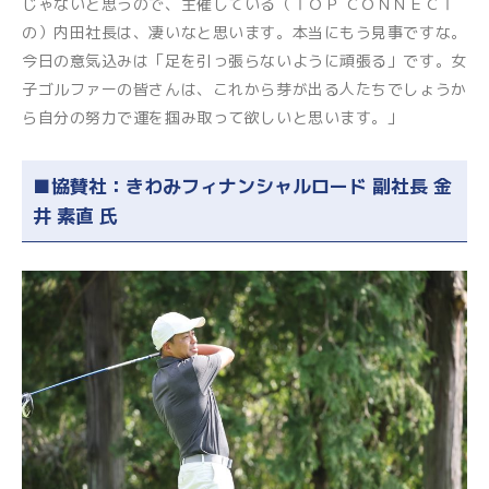
じゃないと思うので、主催している（ＴＯＰ ＣＯＮＮＥＣＴ
の）内田社長は、凄いなと思います。本当にもう見事ですな。
今日の意気込みは「足を引っ張らないように頑張る」です。女
子ゴルファーの皆さんは、これから芽が出る人たちでしょうか
ら自分の努力で運を掴み取って欲しいと思います。」
■協賛社：きわみフィナンシャルロード 副社長 金
井 素直
氏