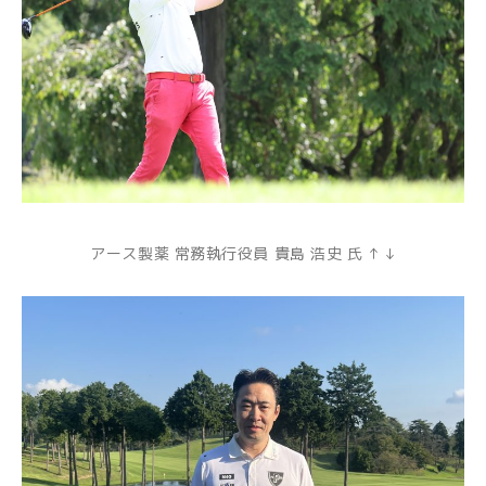
アース製薬 常務執行役員 貴島 浩史 氏 ↑ ↓