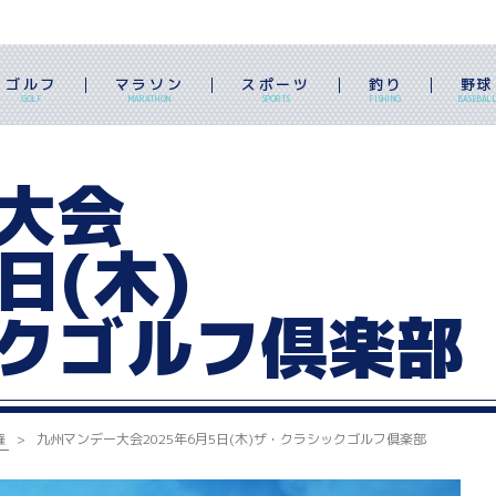
ゴルフ
マラソン
スポーツ
釣り
野球
GOLF
MARATHON
SPORTS
FISHING
BASEBAL
大会
日(木)
クゴルフ倶楽部
権
九州マンデー大会
2025年6月5日(木)
ザ・クラシックゴルフ倶楽部