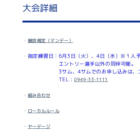
大会詳細
・
競技規定（マンデー）
・
指定練習日：6月3日（火）、4日（水）※１人
エントリー選手以外の同伴可能。
3サム、4サムでのお申し込みは、コー
TEL :
0949-33-1111
・
組み合わせ
・
ローカルルール
・
ヤーデージ