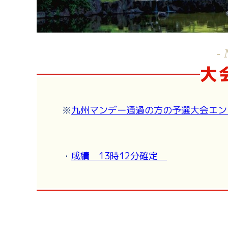
- 
大
※
九州マンデー通過の方の予選大会エン
・
成績 13時12分確定