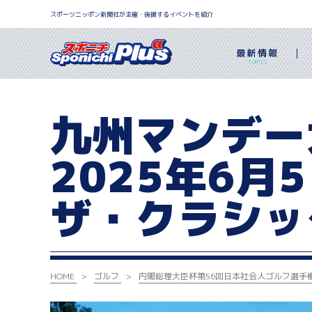
スポーツニッポン新聞社が主催・後援するイベントを紹介
最新情報
TOPICS
九州マンデー
2025年6月5
ザ・クラシッ
HOME
ゴルフ
内閣総理大臣杯
第56回日本社会人ゴルフ選手