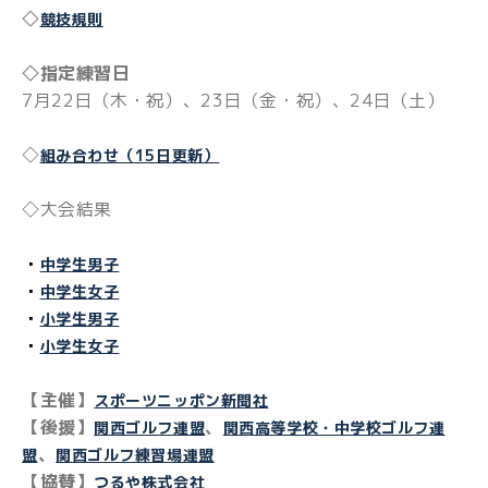
◇
競技規則
◇指定練習日
7月22日（木・祝）、23日（金・祝）、24日（土）
◇
組み合わせ（15日更新）
◇大会結果
・
中学生男子
・
中学生女子
・
小学生男子
・
小学生女子
【主催】
スポーツニッポン新聞社
【後援】
、
関西ゴルフ連盟
関西高等学校・中学校ゴルフ連
、
盟
関西ゴルフ練習場連盟
【協賛】
つるや株式会社