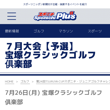
スポーツニッポン新聞社が主催・後援するイベントを紹介
最新情報
ゴルフ
マラソン
スポーツ
７月大会【予選】
宝塚クラシックゴルフ
俱楽部
HOME
ゴルフ
第24回TSURUYA CUP
スポニチ・ジュニアゴルフチャレ
7
月26
日(月) 宝塚クラシックゴルフ
俱楽部