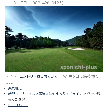
－１０ TEL 082-426-0123）
→→→
※1月6日に締め切りま
エントリーはこちらから
した
競技規定
新型コロナウイルス感染症に対するガイドライン
※必ずお読
みください
ローカルール