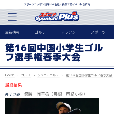
スポーツニッポン新聞社が主催・後援するイベントを紹介
最新情報
ゴルフ
マラソン
スポーツ
第16回中国小学生ゴル
フ選手権春季大会
HOME
ゴルフ
ジュニアゴルフ
第14回全国小学生ゴルフ春季大会
最終結果
優勝・岡幸樹（島根・四絡小⑥）
男子の部