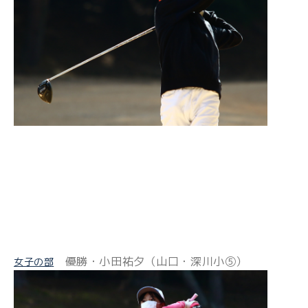
優勝・小田祐夕（山口・深川小⑤）
女子の部