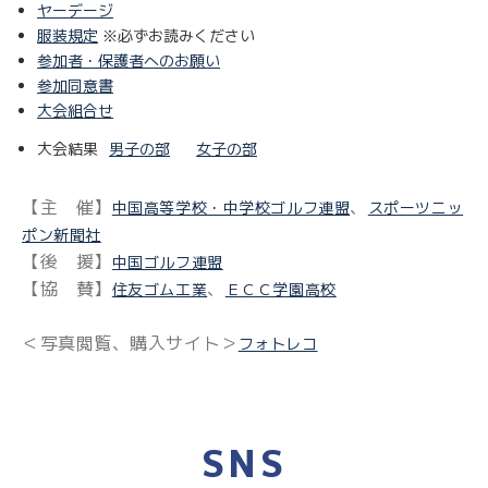
ヤーデージ
服装規定
※必ずお読みください
参加者・保護者へのお願い
参加同意書
大会組合せ
大会結果
男子の部
女子の部
【主 催】
、
中国高等学校・中学校ゴルフ連盟
スポーツニッ
ポン新聞社
【後 援】
中国ゴルフ連盟
【協 賛】
、
住友ゴム工業
ＥＣＣ学園高校
＜写真閲覧、購入サイト＞
フォトレコ
SNS