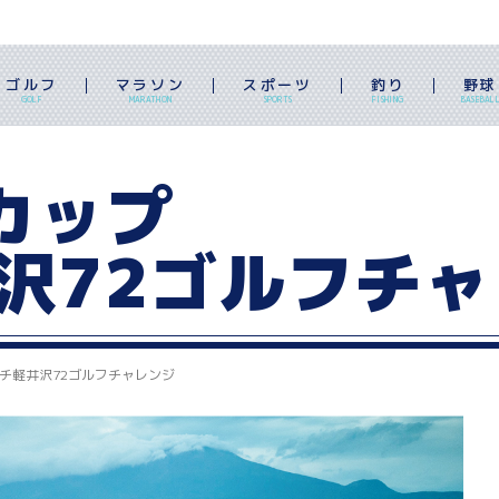
ゴルフ
マラソン
スポーツ
釣り
野球
GOLF
MARATHON
SPORTS
FISHING
BASEBAL
カップ
沢72ゴルフチャ
チ軽井沢72ゴルフチャレンジ