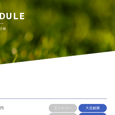
DULE
日程
0円
エントリー
大会結果