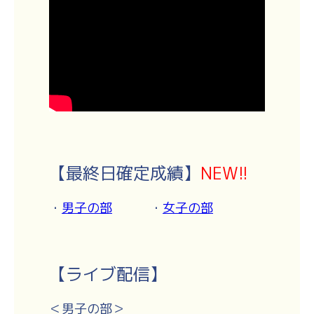
【最終日確定成績】
NEW!!
・
男子の部
・
女子の部
【ライブ配信】
＜男子の部＞