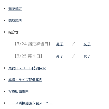
競技規定
競技規則
組合せ
【3/24 指定練習日】
／
男子
女子
【3/25 第１日】
／
男子
女子
最終日スタート時間目安
成績・ライブ配信案内
写真販売案内
コース隣接施設夕食メニュー