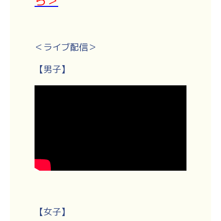
ら＞
＜ライブ配信＞
【男子】
【女子】