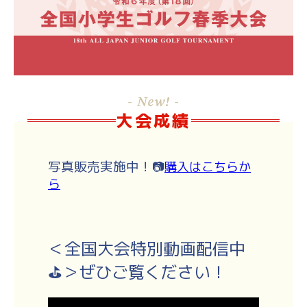
- New! -
大会成績
写真販売実施中！
📷
購入はこちらか
ら
＜全国大会特別動画配信中
⛳＞ぜひご覧ください！