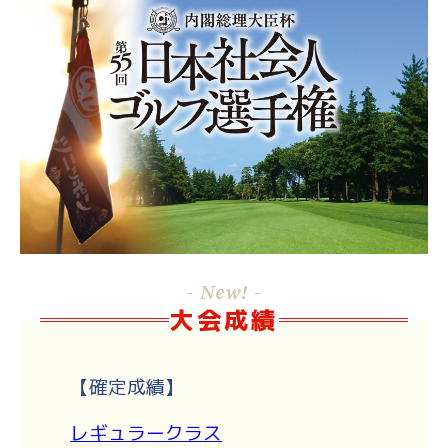
- New! -
大会成績
【確定成績】
レギュラークラス