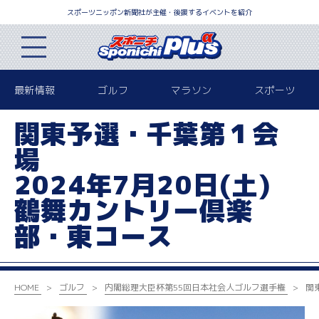
スポーツニッポン新聞社が主催・後援するイベントを紹介
最新情報
ゴルフ
マラソン
スポーツ
関東予選・千葉第１会
場
2024年7月20日(土)
鶴舞カントリー倶楽
部・東コース
HOME
ゴルフ
内閣総理大臣杯
第55回日本社会人ゴルフ選手権
関