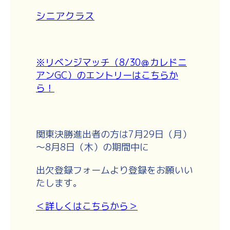
シニアクラス
※リベンジマッチ（8/30＠カレドニ
アンGC）のエントリーはこちらか
ら！
関東決勝進出者の方は
7
月
29
日（月）
～
8
月
8
日（木）
の期間中に
出欠登録フォームより登録をお願いい
たします。
＜詳しくはこちらから＞