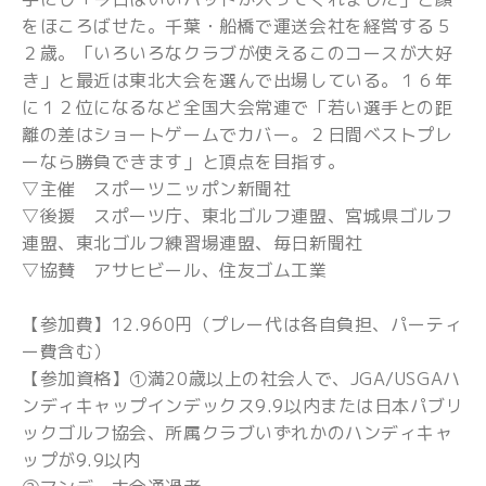
をほころばせた。千葉・船橋で運送会社を経営する５
２歳。「いろいろなクラブが使えるこのコースが大好
き」と最近は東北大会を選んで出場している。１６年
に１２位になるなど全国大会常連で「若い選手との距
離の差はショートゲームでカバー。２日間ベストプレ
ーなら勝負できます」と頂点を目指す。
▽主催 スポーツニッポン新聞社
▽後援 スポーツ庁、東北ゴルフ連盟、宮城県ゴルフ
連盟、東北ゴルフ練習場連盟、毎日新聞社
▽協賛 アサヒビール、住友ゴム工業
【参加費】12.960円（プレー代は各自負担、パーティ
ー費含む）
【参加資格】①満20歳以上の社会人で、JGA/USGAハ
ンディキャップインデックス9.9以内または日本パブリ
ックゴルフ協会、所属クラブいずれかのハンディキャ
ップが9.9以内