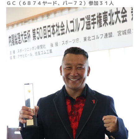
ＧＣ（６８７４ヤード、パー７２）参加３１人