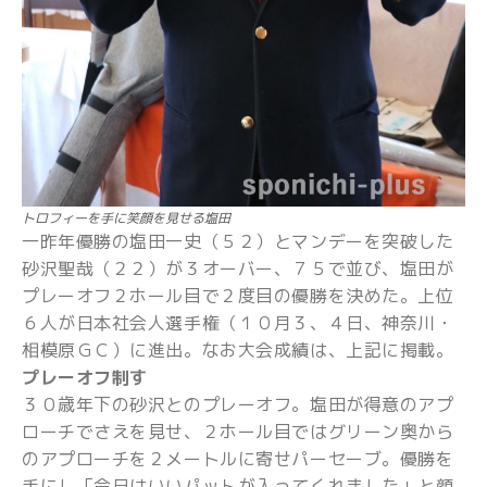
トロフィーを手に笑顔を見せる塩田
一昨年優勝の塩田一史（５２）とマンデーを突破した
砂沢聖哉（２２）が３オーバー、７５で並び、塩田が
プレーオフ２ホール目で２度目の優勝を決めた。上位
６人が日本社会人選手権（１０月３、４日、神奈川・
相模原ＧＣ）に進出。なお大会成績は、上記に掲載。
プレーオフ制す
３０歳年下の砂沢とのプレーオフ。塩田が得意のアプ
ローチでさえを見せ、２ホール目ではグリーン奥から
のアプローチを２メートルに寄せパーセーブ。優勝を
手にし「今日はいいパットが入ってくれました」と顔