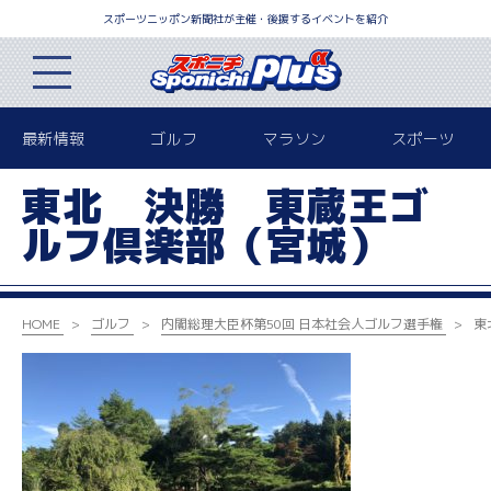
スポーツニッポン新聞社が主催・後援するイベントを紹介
最新情報
ゴルフ
マラソン
スポーツ
東北 決勝 東蔵王ゴ
ルフ倶楽部（宮城）
HOME
ゴルフ
内閣総理大臣杯
第50回 日本社会人ゴルフ選手権
東