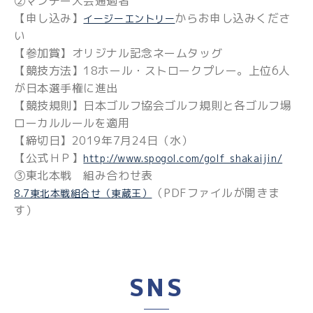
②マンデー大会通過者
【申し込み】
からお申し込みくださ
イージーエントリー
い
【参加賞】オリジナル記念ネームタッグ
【競技方法】18ホール・ストロークプレー。上位6人
が日本選手権に進出
【競技規則】日本ゴルフ協会ゴルフ規則と各ゴルフ場
ローカルルールを適用
【締切日】2019年7月24日（水）
【公式ＨＰ】
http://www.spogol.com/golf_shakaijin/
③東北本戦 組み合わせ表
（PDFファイルが開きま
8.7東北本戦組合せ（東蔵王）
す）
SNS