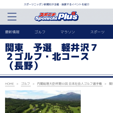
スポーツニッポン新聞社が主催・後援するイベントを紹介
最新情報
ゴルフ
マラソン
スポーツ
関東 予選 軽井沢７
２ゴルフ・北コース
（長野）
HOME
ゴルフ
内閣総理大臣杯
第50回 日本社会人ゴルフ選手権
関