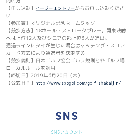
内の方
【申し込み】
からお申し込みくださ
イージーエントリー
い
【参加賞】オリジナル記念ネームタッグ
【競技方法】18ホール・ストロークプレー。関東決勝
へは上位12人及びシニアの部上位3人が進出。
通過ラインにタイが生じた場合はマッチング・スコア
カード方式により通過者を決定する
【競技規則】日本ゴルフ協会ゴルフ規則と各ゴルフ場
ローカルルールを適用
【締切日】2019年6月20日（木）
【公式ＨＰ】
http://www.spogol.com/golf_shakaijin/
SNS
SNSアカウント