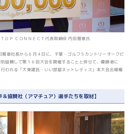
ＴＯＰ ＣＯＮＮＥＣＴ代表取締役 内田雅章氏
田雅章社長から６月４日に、千葉・ゴルフ５カントリーオークビ
特別協賛して第１６回大会を開催することと併せて、優勝者に
に行われる「大東建託・いい部屋ネットレディス」本大会出場権
手＆協賛社（アマチュア）選手たちを取材】