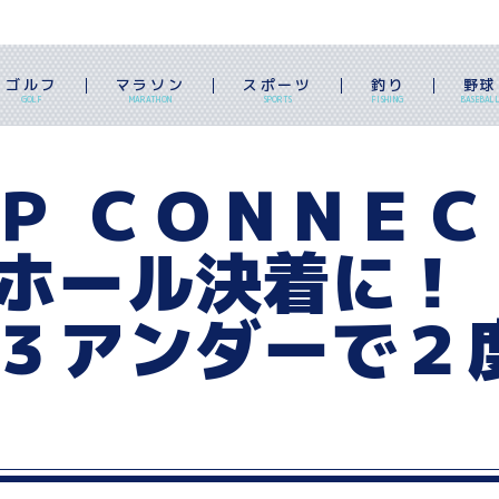
ゴルフ
マラソン
スポーツ
釣り
野球
GOLF
MARATHON
SPORTS
FISHING
BASEBAL
Ｐ ＣＯＮＮＥ
ホール決着に！
３アンダーで２