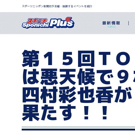
スポーツニッポン新聞社が主催・後援するイベントを紹介
最新情報
TOPICS
第１５回ＴＯ
は悪天候で９
四村彩也香が
果たす！！