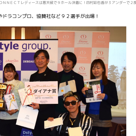
ＣＯＮＮＥＣＴレディースは悪天候で９ホール決着に！
四村彩也香が３アンダーで２
やドラコンプロ、協賛社など９２選手が出場！