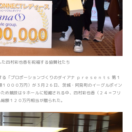
した四村彩也香を祝福する協賛社たち
る「プロポーションづくりのダイアナ ｐｒｅｓｅｎｔｓ 第１
額１０００万円）が３月２６日、茨城・阿見町のイーグルポイン
のため競技は９ホールに短縮される中、四村彩也香（２４＝フリ
品総額１２０万円相当が贈られた。