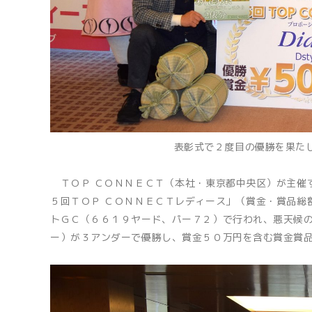
表彰式で２度目の優勝を果た
ＴＯＰ ＣＯＮＮＥＣＴ（本社・東京都中央区）が主催す
５回ＴＯＰ ＣＯＮＮＥＣＴレディース」（賞金・賞品総
トＧＣ（６６１９ヤード、パー７２）で行われ、悪天候
ー）が３アンダーで優勝し、賞金５０万円を含む賞金賞