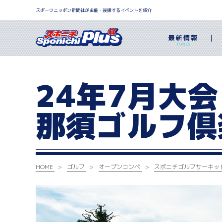
スポーツニッポン新聞社が主催・後援するイベントを紹介
最新情報
TOPICS
24年7月大会
那須ゴルフ倶
HOME
ゴルフ
オープンコンペ
スポニチゴルフサーキット