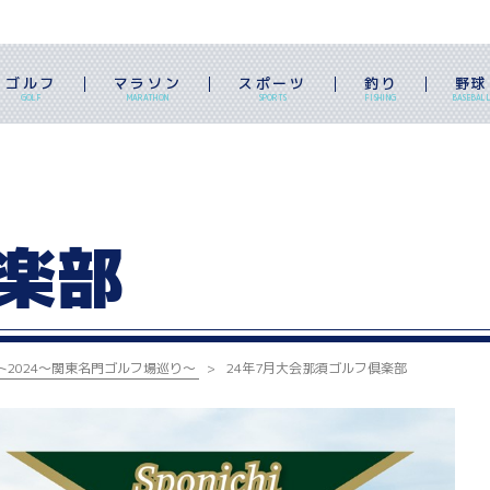
ゴルフ
マラソン
スポーツ
釣り
野球
GOLF
MARATHON
SPORTS
FISHING
BASEBAL
楽部
2024
～関東名門ゴルフ場巡り～
24年7月大会
那須ゴルフ倶楽部