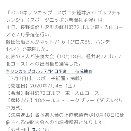
「2020キリンカップ スポニチ軽井沢72ゴルフチャ
レンジ」（スポーツニッポン新聞社主催）は
４日、長野県軽井沢町の軽井沢72ゴルフ東・入山コー
スで７月予選を行い、
後田信治さんがネット71.6（グロス86、ハンデ
14.4）で優勝した。
別表の８人が決勝大会（10月18日、軽井沢72ゴルフ
北コース）への出場権を獲得した。
キリンカップゴルフ7月4日予選 上位成績表
（7月7日付、スポニチ紙面に掲載）
【開催日】2020年7月4日（土）
【会場】軽井沢72ゴルフ 東・入山コース
【競技方法】18ホールストロークプレー（ダブルペリ
ア方式）
【決勝進出】各予選大会の上位成績者が10月18日に開
催される決勝大会への出場権獲得となります。
【公式HP】
スポゴル