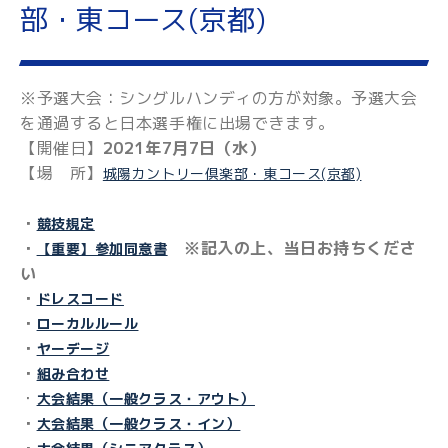
部・東コース(京都)
※予選大会：シングルハンディの方が対象。予選大会
を通過すると日本選手権に出場できます。
【開催日】
2021年7月7日（水）
【場 所】
城陽カントリー倶楽部・東コース(京都)
・
競技規定
・
※記入の上、当日お持ちくださ
【重要】参加同意書
い
・
ドレスコード
・
ローカルルール
・
ヤーデージ
・
組み合わせ
・
大会結果（一般クラス・アウト）
・
大会結果（一般クラス・イン）