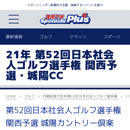
スポーツニッポン新聞社が主催・後援するイベントを紹介
最新情報
ゴルフ
マラソン
スポーツ
21年 第52回日本社会
人ゴルフ選手権 関西予
選・城陽CC
HOME
ゴルフ
内閣総理大臣杯
第52回 日本社会人ゴルフ選手権
2
第52回日本社会人ゴルフ選手権
関西予選 城陽カントリー倶楽