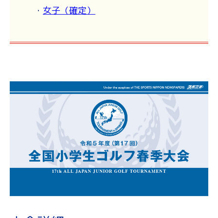
・
女子（確定）