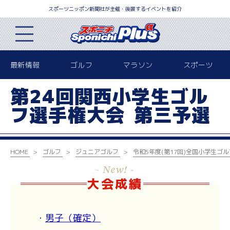
スポーツニッポン新聞社が主催・後援するイベントを紹介
最新情報
ゴルフ
マラソン
スポーツ
第24回関西小学生ゴル
フ選手権大会 第三予選
HOME
ゴルフ
ジュニアゴルフ
令和5年度(第17回)
全国小学生ゴル
- New! -
大会成績
・
男子（確定）