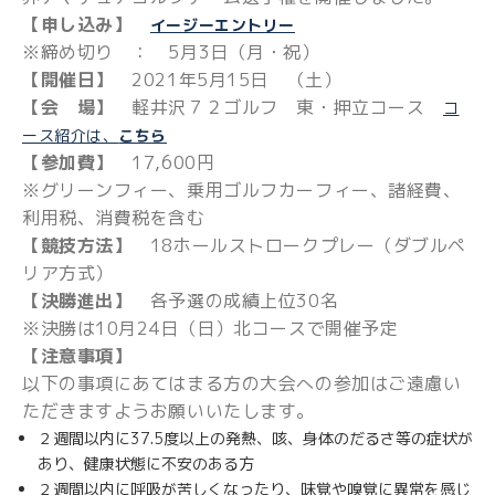
【申し込み】
イージーエントリー
※締め切り ： 5月3日（月・祝）
【開催日】
2021年5月15日 （土）
【会 場】
軽井沢７２ゴルフ 東・押立コース
コ
ース紹介は、
こちら
【参加費】
17,600円
※グリーンフィー、乗用ゴルフカーフィー、諸経費、
利用税、消費税を含む
【競技方法】
18ホールストロークプレー（ダブルペ
リア方式）
【決勝進出】
各予選の成績上位30名
※決勝は10月24日（日）北コースで開催予定
【注意事項】
以下の事項にあてはまる方の大会への参加はご遠慮い
ただきますようお願いいたします。
２週間以内に37.5度以上の発熱、咳、身体のだるさ等の症状が
あり、健康状態に不安のある方
２週間以内に呼吸が苦しくなったり、味覚や嗅覚に異常を感じ