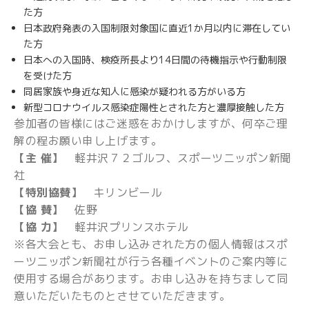
た方
日本政府発表の入国制限対象国に直近1か月以内に滞在してい
た方
日本への入国時、検疫所長より14日間の待機指示や行動制限
を受けた方
同居家族や身近な知人に感染が疑われる方がいる方
新型コロナウイルス感染症陽性とされた方と濃厚接触した方
参加者の皆様にはご迷惑をおかけしますが、何卒ご理
解の程お願い申し上げます。
【主 催】
軽井沢７２ゴルフ、スポーツニッポン新聞
社
【特別協賛】
キリンビール
【協 賛】
佐野
【協 力】
軽井沢プリンスホテル
※各大会とも、お申し込みされた方の個人情報はスポ
ーツニッポン新聞社が行う各種イベントのご案内等に
使用する場合があります。お申し込みを持ちまして同
意いただいたものとさせていただきます。