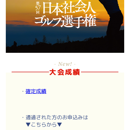
- New! -
大会成績
・
確定成績
・通過された方のお申込みは
▼こちらから▼