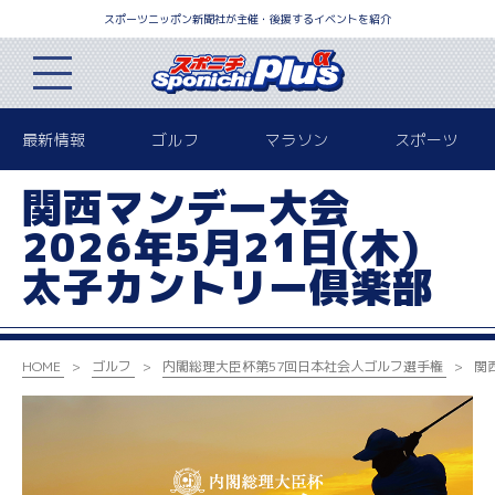
スポーツニッポン新聞社が主催・後援するイベントを紹介
最新情報
ゴルフ
マラソン
スポーツ
関西マンデー大会
2026年5月21日(木)
太子カントリー倶楽部
HOME
ゴルフ
内閣総理大臣杯
第57回日本社会人ゴルフ選手権
関