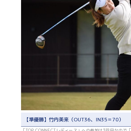
【準優勝】竹内美来（OUT36、IN35＝70）
「TOP CONNECTレディース」への参加は3回目な