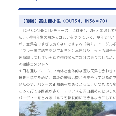
【優勝】高山佳小里（OUT34、IN36＝70）
「TOP CONNECTレディース」には第1、2回と出
た。小学4年生の頃からゴルフをやっていて、今年で18
が、意気込みすぎも良くないですよね（笑）。イーグル
（プレー後に話を聞いてみると）本日はショットの調子
を意識してしまいそこで伸び悩んだ部分はありましたが
＜優勝コメント＞
１日を通して、ゴルフ自体と全体的な運も天気も合わせ
勝を目指すために、普段の練習は変わらずやっているの
いたので、パターの距離感を掴めるように、いつもより
ころに打てる回数が多く、チャンスを沢山掴めたという
バーディーをとれるゴルフを継続的にできるようにして