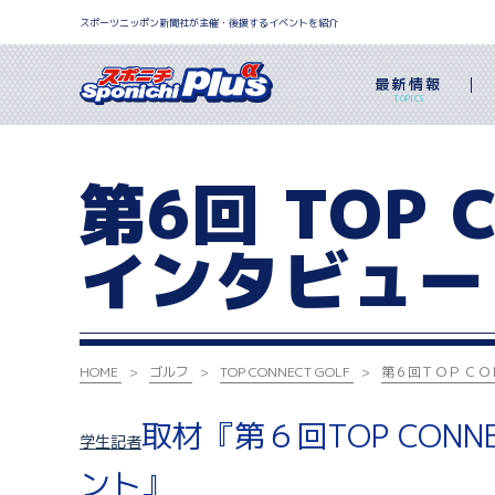
スポーツニッポン新聞社が主催・後援するイベントを紹介
最新情報
TOPICS
第6回 TOP 
インタビュー
HOME
ゴルフ
TOP CONNECT GOLF
第６回ＴＯＰ Ｃ
取材『第６回TOP CON
学生記者
ント』