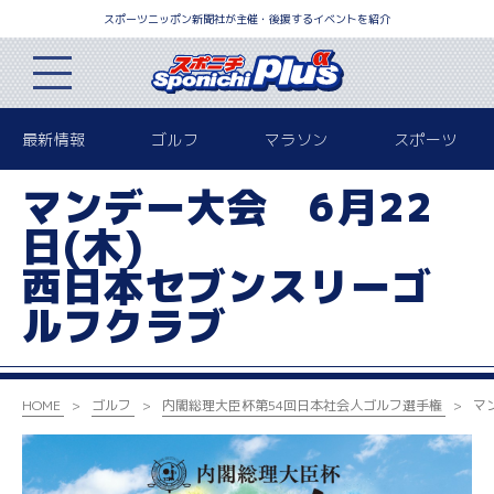
スポーツニッポン新聞社が主催・後援するイベントを紹介
最新情報
ゴルフ
マラソン
スポーツ
マンデー大会 6月22
日(木)
西日本セブンスリーゴ
ルフクラブ
HOME
ゴルフ
内閣総理大臣杯
第54回日本社会人ゴルフ選手権
マ