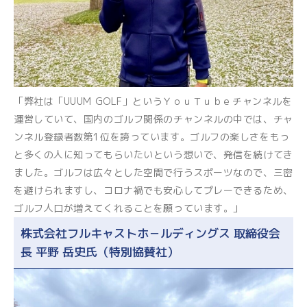
「弊社は「UUUM GOLF」というＹｏｕＴｕｂｅチャンネルを
運営していて、国内のゴルフ関係のチャンネルの中では、チャ
ンネル登録者数第1位を誇っています。ゴルフの楽しさをもっ
と多くの人に知ってもらいたいという想いで、発信を続けてき
ました。ゴルフは広々とした空間で行うスポーツなので、三密
を避けられますし、コロナ禍でも安心してプレーできるため、
ゴルフ人口が増えてくれることを願っています。」
株式会社フルキャストホ－ルディングス 取締役会
長 平野 岳史氏（特別協賛社）