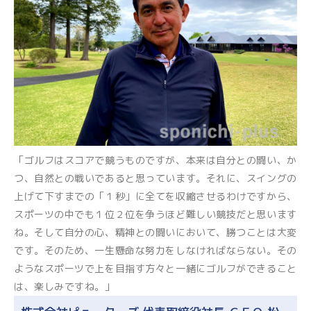
「ゴルフはスコアで競うものですが、本来は自分との闘い、か
つ、自然との戦いであると思っています。それに、スイングの
上げて下すまでの「１秒」に全てを収縮させるわけですから、
スポーツの中でも１位２位を争うほど難しい競技だと思います
ね。そして自分の心、精神との闘いにおいて、勝つことは大変
です。そのため、一生懸命な努力をしなければならない。その
ようなスポーツで上を目指す方々と一緒にゴルフができること
は、楽しみですね。」