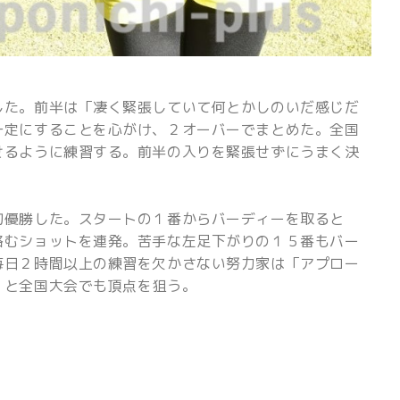
した。前半は「凄く緊張していて何とかしのいだ感じだ
一定にすることを心がけ、２オーバーでまとめた。全国
せるように練習する。前半の入りを緊張せずにうまく決
優勝した。スタートの１番からバーディーを取ると
絡むショットを連発。苦手な左足下がりの１５番もバー
毎日２時間以上の練習を欠かさない努力家は「アプロー
」と全国大会でも頂点を狙う。