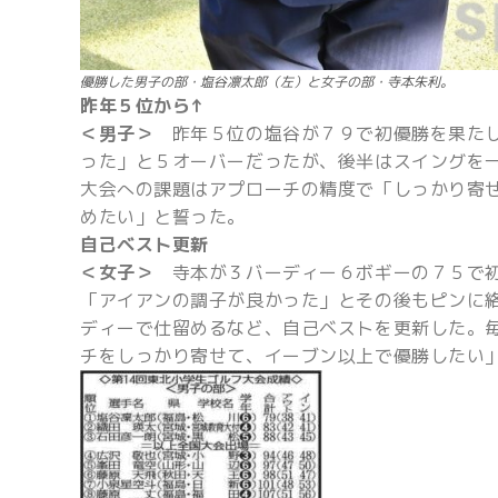
優勝した男子の部・塩谷凛太郎（左）と女子の部・寺本朱利。
昨年５位から↑
＜男子＞
昨年５位の塩谷が７９で初優勝を果た
った」と５オーバーだったが、後半はスイングを
大会への課題はアプローチの精度で「しっかり寄
めたい」と誓った。
自己ベスト更新
＜女子＞
寺本が３バーディー６ボギーの７５で初
「アイアンの調子が良かった」とその後もピンに
ディーで仕留めるなど、自己ベストを更新した。
チをしっかり寄せて、イーブン以上で優勝したい