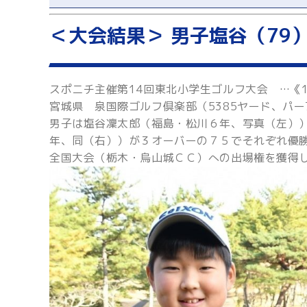
＜大会結果＞ 男子塩谷（79
スポニチ主催第14回東北小学生ゴルフ大会 …《1
宮城県 泉国際ゴルフ倶楽部（5385ヤード、パー
男子は塩谷凜太郎（福島・松川６年、写真（左）
年、同（右））が３オーバーの７５でそれぞれ優
全国大会（栃木・烏山城ＣＣ）への出場権を獲得