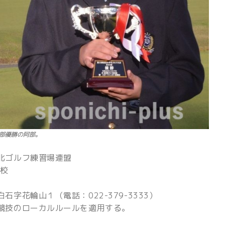
部優勝の阿部。
北ゴルフ練習場連盟
高校
字花輪山１（電話：022-379-3333）
競技のローカルルールを適用する。