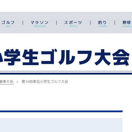
ゴルフ
マラソン
スポーツ
釣り
野球
GOLF
MARATHON
SPORTS
FISHING
BASEBAL
小学生ゴルフ大会
春季大会
第14回東北小学生ゴルフ大会