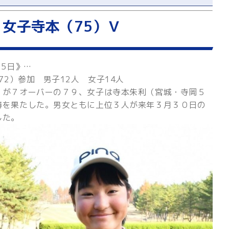
）女子寺本（75）Ｖ
5日》…
72）参加 男子12人 女子14人
）が７オーバーの７９、女子は寺本朱利（宮城・寺岡５
勝を果たした。男女ともに上位３人が来年３月３０日の
した。