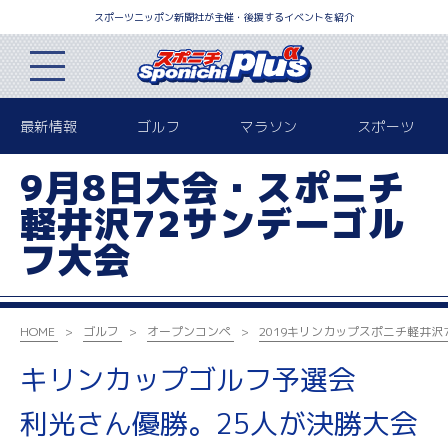
スポーツニッポン新聞社が主催・後援するイベントを紹介
最新情報
ゴルフ
マラソン
スポーツ
9月8日大会・スポニチ
軽井沢72サンデーゴル
フ大会
HOME
ゴルフ
オープンコンペ
2019キリンカップ
スポニチ軽井沢
キリンカップゴルフ予選会
利光さん優勝。25人が決勝大会