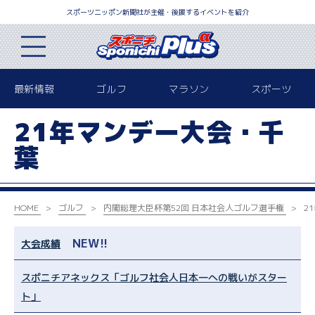
スポーツニッポン新聞社が主催・後援するイベントを紹介
最新情報
ゴルフ
マラソン
スポーツ
21年マンデー大会・千
葉
HOME
ゴルフ
内閣総理大臣杯
第52回 日本社会人ゴルフ選手権
2
NEW!!
大会成績
スポニチアネックス「ゴルフ社会人日本一への戦いがスター
ト」