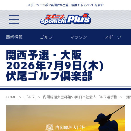
スポーツニッポン新聞社が主催・後援するイベントを紹介
最新情報
ゴルフ
マラソン
スポーツ
関西予選・大阪
2026年7月9日(木)
伏尾ゴルフ倶楽部
HOME
ゴルフ
内閣総理大臣杯
第57回日本社会人ゴルフ選手権
関