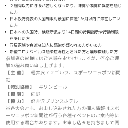
２週間以内に呼吸が苦しくなったり、味覚や嗅覚に異常を感じ
た方
日本政府発表の入国制限対象国に直近1か月以内に滞在してい
た方
日本への入国時、検疫所長より14日間の待機指示や行動制限
を受けた方
同居家族や身近な知人に感染が疑われる方がいる方
新型コロナウイルス感染症陽性とされた方と濃厚接触した方
参加者の皆様にはご迷惑をおかけしますが、何卒ご理
解の程お願い申し上げます。
【主 催】
軽井沢７２ゴルフ、スポーツニッポン新聞
社
【特別協賛】
キリンビール
【協 賛】
佐野
【協 力】
軽井沢プリンスホテル
※各大会とも、お申し込みされた方の個人情報はスポ
ーツニッポン新聞社が行う各種イベントのご案内等に
使用する場合があります。お申し込みを持ちまして同