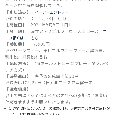
チーム選手権を開催しました。
【申し込み】
イージーエントリー
※締め切り ： 5月24日（月）
【開催日】
2021年6月6日（日）
【会 場】
軽井沢７２ゴルフ 東・入山コース
コ
ース紹介は、こちら
【参加費】
17,600円
※グリーンフィー、乗用ゴルフカーフィー、諸経費、
利用税、消費税を含む
【競技方法】
18ホールストロークプレー（ダブルペ
リア方式）
【決勝進出】
各予選の成績上位30名
※決勝は10月24日（日）北コースで開催予定
【注意事項】
以下の事項にあてはまる方の大会への参加はご遠慮い
ただきますようお願いいたします。
２週間以内に37.5度以上の発熱、咳、身体のだるさ等の症状が
あり、健康状態に不安のある方