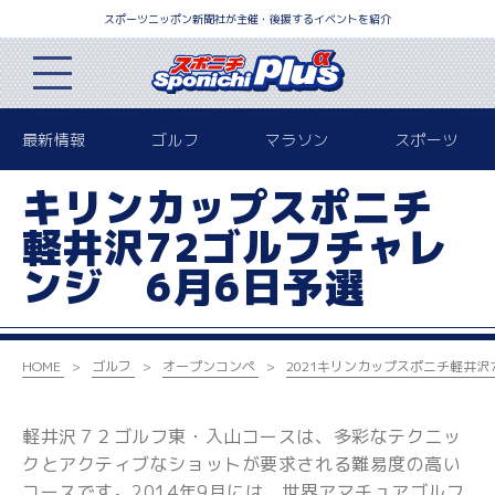
スポーツニッポン新聞社が主催・後援するイベントを紹介
最新情報
ゴルフ
マラソン
スポーツ
キリンカップスポニチ
軽井沢72ゴルフチャレ
ンジ 6月6日予選
HOME
ゴルフ
オープンコンペ
2021キリンカップ
スポニチ軽井沢
軽井沢７２ゴルフ東・入山コースは、多彩なテクニッ
クとアクティブなショットが要求される難易度の高い
コースです。2014年9月には、世界アマチュアゴルフ