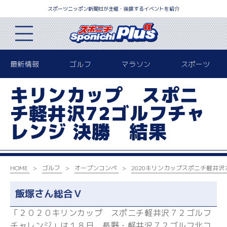
スポーツニッポン新聞社が主催・後援するイベントを紹介
最新情報
ゴルフ
マラソン
スポーツ
キリンカップ スポニ
チ軽井沢72ゴルフチャ
レンジ 決勝 結果
HOME
ゴルフ
オープンコンペ
2020キリンカップ
スポニチ軽井沢
飯塚さん総合Ｖ
「２０２０キリンカップ スポニチ軽井沢７２ゴルフ
チャレンジ」は１８日、長野・軽井沢７２ゴルフ北コ