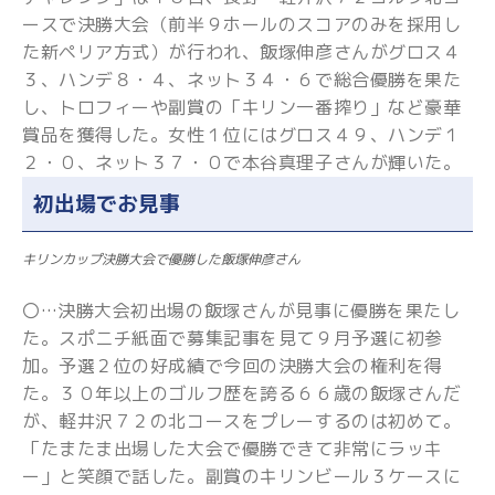
ースで決勝大会（前半９ホールのスコアのみを採用し
た新ペリア方式）が行われ、飯塚伸彦さんがグロス４
３、ハンデ８・４、ネット３４・６で総合優勝を果た
し、トロフィーや副賞の「キリン一番搾り」など豪華
賞品を獲得した。女性１位にはグロス４９、ハンデ１
２・０、ネット３７・０で本谷真理子さんが輝いた。
初出場でお見事
キリンカップ決勝大会で優勝した飯塚伸彦さん
〇…決勝大会初出場の飯塚さんが見事に優勝を果たし
た。スポニチ紙面で募集記事を見て９月予選に初参
加。予選２位の好成績で今回の決勝大会の権利を得
た。３０年以上のゴルフ歴を誇る６６歳の飯塚さんだ
が、軽井沢７２の北コースをプレーするのは初めて。
「たまたま出場した大会で優勝できて非常にラッキ
ー」と笑顔で話した。副賞のキリンビール３ケースに