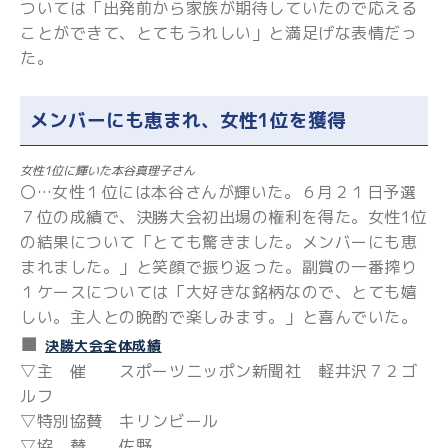
ついては「出発前から家族が期待していたので応える
ことができて、とてもうれしい」と満足げな表情だっ
た。
メンバーにも恵まれ、女性1位を獲得
女性1位に輝いた本谷真理子さん
〇…女性１位には本谷さんが輝いた。６月２１日予選
７位の成績で、決勝大会初出場の権利を得た。女性1位
の結果について「とても驚きました。メンバーにも恵
まれました。」と笑顔で振り返った。副賞の一番搾り
１ケースについては「大好きな銘柄なので、とても嬉
しい。主人との晩酌で楽しみます。」と喜んでいた。
■
決勝大会全体成績
▽主 催 スポーツニッポン新聞社 軽井沢７２ゴ
ルフ
▽特別協賛 キリンビール
▽協 賛 佐野