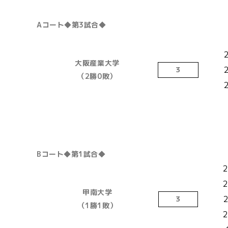
Aコート◆第3試合◆
2
大阪産業大学
３
（2勝0敗）
2
Bコート◆第1試合◆
2
2
甲南大学
2
３
（1勝1敗）
2