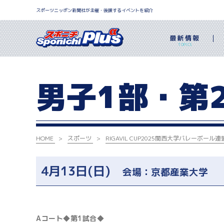
スポーツニッポン新聞社が主催・後援するイベントを紹介
最新情報
TOPICS
男子1部・第
HOME
スポーツ
RIGAVIL CUP2025
関西大学バレーボール連
4月13日(日)
会場：京都産業大学
Aコート◆第1試合◆