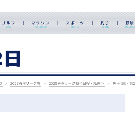
ゴルフ
マラソン
スポーツ
釣り
野球
GOLF
MARATHON
SPORTS
FISHING
BASEBAL
2日
盟
2025春季リーグ戦
2025春季リーグ戦
＜日程・結果＞
男子1部・第