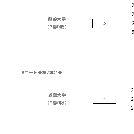
龍谷大学
３
（2勝0敗）
Aコート◆第2試合◆
2
近畿大学
2
３
（2勝0敗）
2