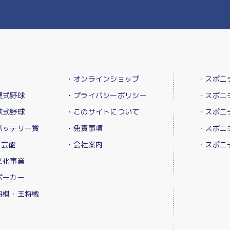
・オンラインショップ
・スポニ
硬式野球
・プライバシーポリシー
・スポニ
軟式野球
・このサイトについて
・スポニ
バッテリー賞
・免責事項
・スポニ
・芸能
・会社案内
・スポニ
文化事業
ポーカー
将棋・王将戦