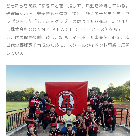
どもたちを笑顔にすることを目指して、活動を継続している。
現役当時から、野球普及を信念に掲げ、多くの子どもたちにプ
レゼントした「こにたんグラブ」の数は４５０個以上。２１年
に株式会社ＣＯＮＮＹ ＰＥＡＣＥ（コニーピース）を設立
し、代表取締役就任後は、幼児ティーボール事業を中心に、次
世代の野球選手育成のために、スクールやイベント事業も展開
している。