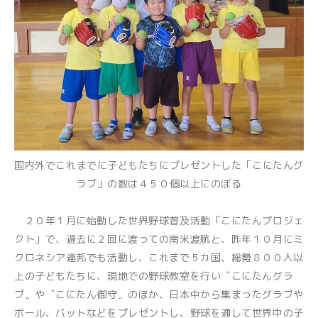
国内外でこれまでに子どもたちにプレゼントした「こにたんグ
ラブ」の数は４５０個以上にのぼる
２０年１月に始動した世界野球普及活動「こにたんプロジェ
クト」で、過去に２回に渡っての南米渡航と、昨年１０月にミ
クロネシア連邦でも活動し、これまで５カ国、総勢８００人以
上の子どもたちに、現地での野球教室を行い〝こにたんグラ
ブ〟や〝こにたん御守〟のほか、日本中から集まったグラブや
ボール、バットなどをプレゼントし、野球を通して世界中の子