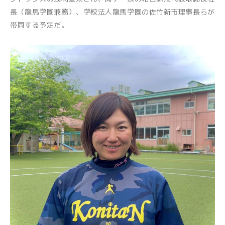
長（龍馬学園兼務）、学校法人龍馬学園の佐竹新市理事長らが
帯同する予定だ。