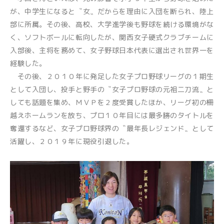
が、中学生になると〝女〟だからを理由に入団を断られ、陸上
部に所属。その後、高校、大学進学後も野球を続ける環境がな
く、ソフトボールに転向したが、関西女子硬式クラブチームに
入部後、主将を務めて、女子野球日本代表に選出され世界一を
経験した。
その後、２０１０年に発足した女子プロ野球リーグの１期生
として入団し、投手と野手の〝女子プロ野球の元祖二刀流〟と
しても話題を集め、ＭＶＰを２度受賞したほか、リーグ初の柵
越えホームランを放ち、プロ１０年目には最多勝のタイトルを
奪還するなど、女子プロ野球界の〝最年長レジェンド〟として
活躍し、２０１９年に現役引退した。