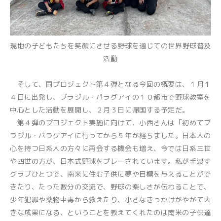
現地の子どもたちを笑顔にさせる野球を通じての世界野球普及
活動
そして、同プロジェクト第４弾となる今回の概要は、１月１
４日に出発し、ブラジル・パラグアイの１０都市で野球教室を
中心とした活動を展開し、２月３日に帰国する予定だ。
第４弾のプロジェクト実施に向けて、小西さんは「初めてブ
ラジル・パラグアイに行ってから５年が経ちました。日本人の
心を持つ日系人の方々に再会する機会も増え、今では日系三世
や四世の方が、日本式野球をプレーされています。私が手渡す
グラブひとつで、南米に住む子供に夢や目標を与えることがで
きたり、たった数分の交流で、野球の楽しさが伝わることで、
少年犯罪や薬物中毒から救えたり、小さなきっかけがやがて大
きな成果になる、ということを教えてくれたのは南米の子供達