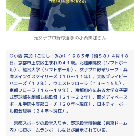
元女子プロ野球選手の小西美加さん
♡小西 美加（こにし・みか）１９８３年（昭５８）４月１８
日、京都市上京区生まれの４１歳。北嵯峨高校（ソフトボー
ル）、龍谷大学（ソフトボール）、女子プロ野球リーグ・兵
庫スイングスマイリーズ（１０～１１年）、大阪ブレイビー
ハニーズ（１２年）、ウエストフローラ（１３～１５年）、
京都フローラ（１６～１９年）、京都府内にある大学女子硬
式野球部を創部し総監督（２１～２２年）、関メディベース
ボール学院中等部コーチ（２０年～現在）、日本ティーボー
ル協会理事（２４年～現在）。
京都スポーツの殿堂入りや、野球殿堂博物館（東京ドーム
内）に初ホームランボールなどが展示されている。