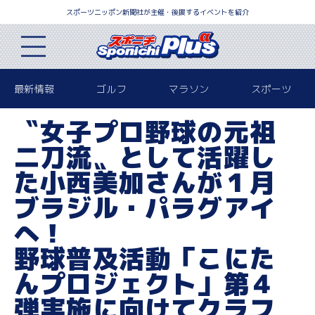
スポーツニッポン新聞社が主催・後援するイベントを紹介
最新情報
ゴルフ
マラソン
スポーツ
〝女子プロ野球の元祖
二刀流〟として活躍し
た小西美加さんが１月
ブラジル・パラグアイ
へ！
野球普及活動「こにた
んプロジェクト」第４
弾実施に向けてクラフ