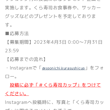
実施します。
くら
寿司お食事券や
、サッカー
グッズ
などのプレゼントを予定しておりま
す。
■
応募方法
【
募集期間
】
2023
年
4
月
3
日
0:00
～
7
月
31
日
23:59
【
応募までの流れ
】
・
Instagram
で「
」
をフォ
＠sponichi.kurasushicup
ロー。
投稿
に必ず「＃
くら
寿司カップ」をつけて
ください。
Instagram
へ投稿
時
に、写真と「
くら
寿司カッ