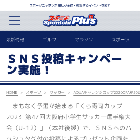
スポーツニッポン新聞社が主催・後援するイベントを紹介
最新情報
ゴルフ
マラソン
スポーツ
ＳＮＳ投稿キャンペー
ン実施！
HOME
スポーツ
サッカー
AQUAチャレンジカップ2026
OFA第5
まもなく予選が始まる「
くら
寿司カップ
2023
第
47
回大阪府小学生サッカー選手権大
会（
U-12
）」（本社後援）で、ＳＮＳへの
ハ
ッシュタグ付の投稿によるプレゼント企画を