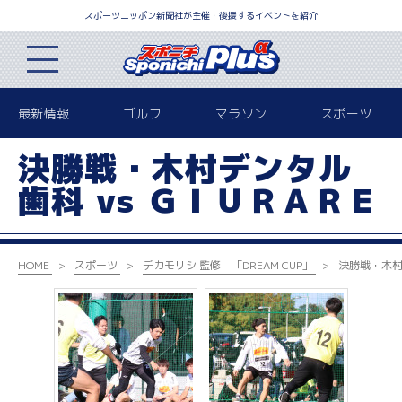
スポーツニッポン新聞社が主催・後援するイベントを紹介
最新情報
ゴルフ
マラソン
スポーツ
決勝戦・木村デンタル
歯科 vs ＧＩＵＲＡＲＥ
HOME
スポーツ
デカモリシ 監修 「DREAM CUP」
決勝戦・木村