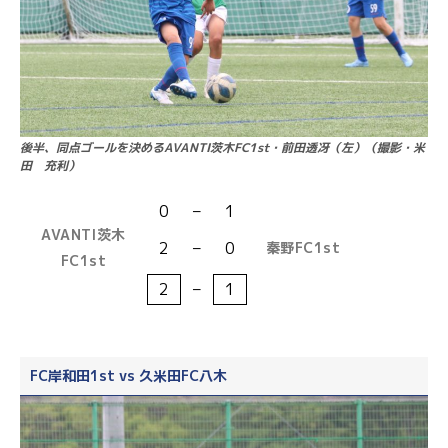
後半、同点ゴールを決めるAVANTI茨木FC1st・前田透冴（左）（撮影・米
田 充利）
0
–
1
AVANTI茨木
2
–
0
秦野FC1st
FC1st
2
–
1
FC岸和田1st vs 久米田FC八木