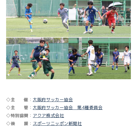
◇
主 催
：
大阪府サッカー協会
◇
主 管
：
大阪府サッカー協会 第4種委員会
◇
特別協賛
：
アクア株式会社
◇
後 援
：
スポーツニッポン新聞社