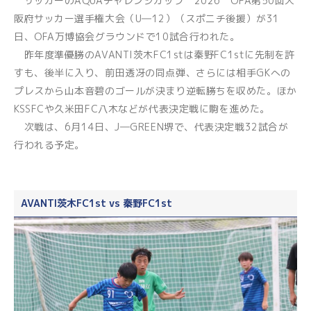
サッカーのAQUAチャレンジカップ 2026 OFA第50回大
阪府サッカー選手権大会（U―12）（スポニチ後援）が31
日、OFA万博協会グラウンドで10試合行われた。
昨年度準優勝のAVANTI茨木FC1stは秦野FC1stに先制を許
すも、後半に入り、前田透冴の同点弾、さらには相手GKへの
プレスから山本音碧のゴールが決まり逆転勝ちを収めた。ほか
KSSFCや久米田FC八木などが代表決定戦に駒を進めた。
次戦は、6月14日、J―GREEN堺で、代表決定戦32試合が
行われる予定。
AVANTI茨木FC1st vs 秦野FC1st