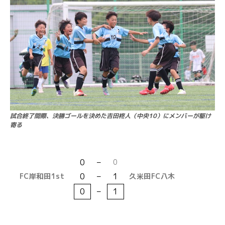
試合終了間際、決勝ゴールを決めた吉田柊人（中央10）にメンバーが駆け
寄る
0
–
0
0
–
1
FC岸和田1st
久米田
FC八木
0
–
1