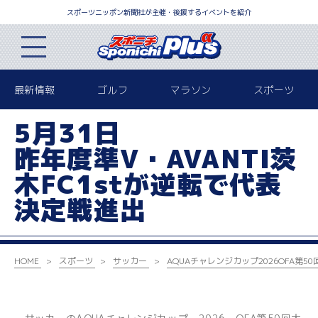
スポーツニッポン新聞社が主催・後援するイベントを紹介
最新情報
ゴルフ
マラソン
スポーツ
5月31日
昨年度準V・AVANTI茨
木FC1stが逆転で代表
決定戦進出
HOME
スポーツ
サッカー
AQUAチャレンジカップ2026
OFA第5