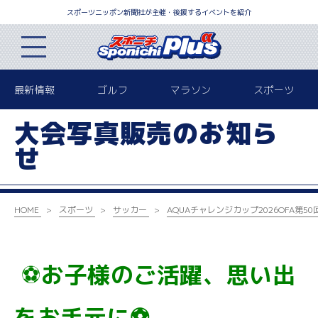
スポーツニッポン新聞社が主催・後援するイベントを紹介
最新情報
ゴルフ
マラソン
スポーツ
大会写真販売のお知ら
せ
HOME
スポーツ
サッカー
AQUAチャレンジカップ2026
OFA第5
⚽
お子様のご活躍、思い出
をお手元に⚽