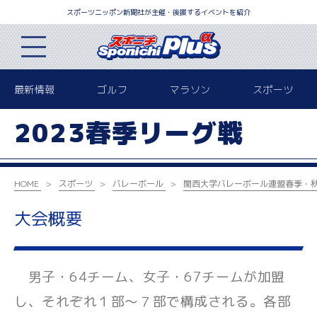
スポーツニッポン新聞社が主催・後援するイベントを紹介
最新情報
ゴルフ
マラソン
スポーツ
2023春季リーグ戦
HOME
スポーツ
バレーボール
関西大学バレーボール連盟
春季・
大会概要
男子・64チーム、女子・67チームが加盟
し、それぞれ１部～７部で構成される。各部