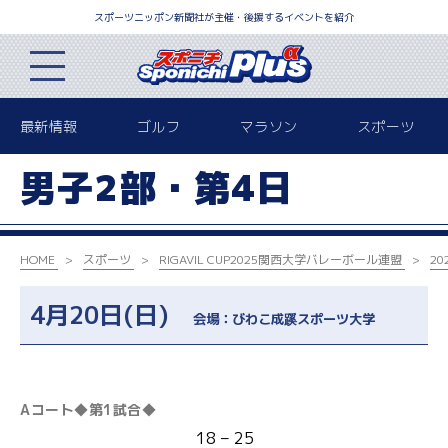
スポーツニッポン新聞社が主催・後援するイベントを紹介
最新情報
ゴルフ
マラソン
スポーツ
男子2部・第4日
HOME
スポーツ
RIGAVIL CUP2025
関西大学バレーボール連盟
2
4月20日(日)
会場：びわこ成蹊スポーツ大学
Aコート◆第1試合◆
18 – 25