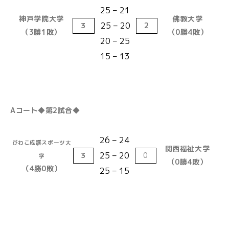
25 – 21
神戸学院大学
佛教大学
25 – 20
３
2
（3勝1敗）
（0勝4敗）
20 – 25
15 – 13
Aコート◆第2試合◆
26 – 24
びわこ成蹊スポーツ大
関西福祉大学
25 – 20
３
0
学
（0勝4敗）
（4勝0敗）
25 – 15