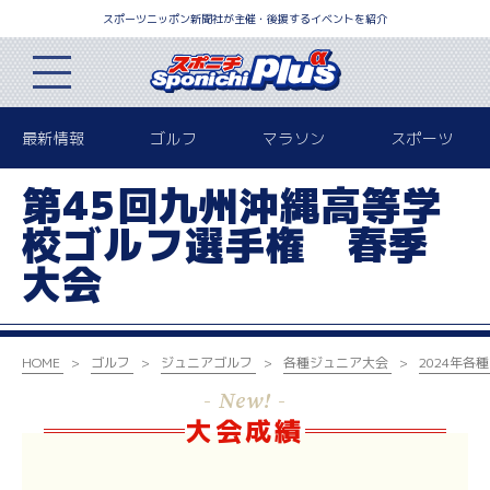
スポーツニッポン新聞社が主催・後援するイベントを紹介
最新情報
ゴルフ
マラソン
スポーツ
第45回九州沖縄高等学
校ゴルフ選手権 春季
大会
HOME
ゴルフ
ジュニアゴルフ
各種ジュニア大会
2024年
各種
- New! -
大会成績