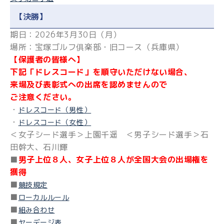
【決勝】
期日：2026年3月30日（月）
場所：宝塚ゴルフ俱楽部・旧コース（兵庫県）
【保護者の皆様へ】
下記「ドレスコード」を順守いただけない場合、
来場及び表彰式への出席を認めませんので
ご注意ください。
・
ドレスコード（男性）
・
ドレスコード（女性）
＜女子シード選手＞上園千遥 ＜男子シード選手＞石
田幹大、石川輝
■
男子上位８人、女子上位８人が全国大会の出場権を
獲得
■
競技規定
■
ローカルルール
■
組み合わせ
■
ヤーデージ表