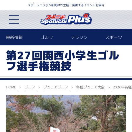
スポーツニッポン新聞社が主催・後援するイベントを紹介
最新情報
ゴルフ
マラソン
スポーツ
第27回関西小学生ゴル
フ選手権競技
HOME
ゴルフ
ジュニアゴルフ
各種ジュニア大会
2026年
各種