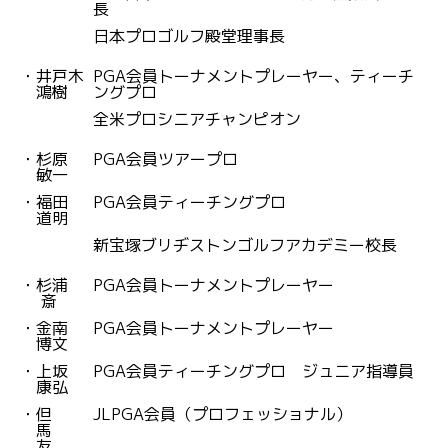
長
日本プロゴルフ殿堂理事長
・
井戸木
PGA会員トーナメントプレーヤー、ティーチ
鴻樹
ングプロ
全米プロシニアチャンピオン
・
杉原
PGA会員ツアープロ
敏一
・
福田
PGA会員ティーチングプロ
道明
新宝塚ブリヂストンゴルフアカデミー校長
・
杉浦
PGA会員トーナメントプレーヤー
斎
・
金南
PGA会員トーナメントプレーヤー
博文
・
上坂
PGA会員ティーチングプロ ジュニア指導員
康弘
・
但
JLPGA会員（プロフェッショナル）
馬
友