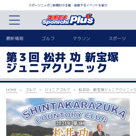
スポーツニッポン新聞社が主催・後援するイベントを紹介
最新情報
ゴルフ
マラソン
スポーツ
第３回 松井 功 新宝塚
ジュニアクリニック
HOME
ゴルフ
ジュニアゴルフ
松井功 新宝塚ジュニアクリニッ