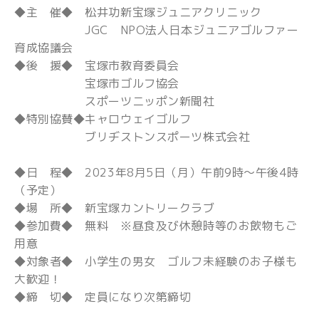
◆主 催◆ 松井功新宝塚ジュニアクリニック
JGC NPO法人日本ジュニアゴルファー
育成協議会
◆後 援◆ 宝塚市教育委員会
宝塚市ゴルフ協会
スポーツニッポン新聞社
◆特別協賛◆キャロウェイゴルフ
ブリヂストンスポーツ株式会社
◆日 程◆ 2023年8月5日（月）午前9時～午後4時
（予定）
◆場 所◆ 新宝塚カントリークラブ
◆参加費◆ 無料 ※昼食及び休憩時等のお飲物もご
用意
◆対象者◆ 小学生の男女 ゴルフ未経験のお子様も
大歓迎！
◆締 切◆ 定員になり次第締切