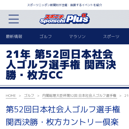
スポーツニッポン新聞社が主催・後援するイベントを紹介
最新情報
ゴルフ
マラソン
スポーツ
21年 第52回日本社会
人ゴルフ選手権 関西決
勝・枚方CC
HOME
ゴルフ
内閣総理大臣杯
第52回 日本社会人ゴルフ選手権
2
第52回日本社会人ゴルフ選手権
関西決勝・枚方カントリー倶楽