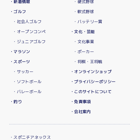
・新着情報
・硬式野球
・ゴルフ
・軟式野球
・社会人ゴルフ
・バッテリー賞
・オープンコンペ
・文化・芸能
・ジュニアゴルフ
・文化事業
・マラソン
・ポーカー
・スポーツ
・将棋・王将戦
・サッカー
・オンラインショップ
・ソフトボール
・プライバシーポリシー
・バレーボール
・このサイトについて
・釣り
・免責事項
・会社案内
・スポニチアネックス