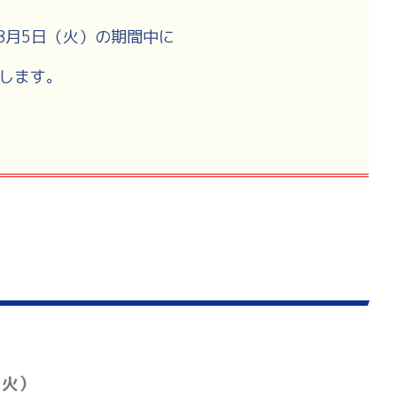
8
月5
日（火）
の期間中に
します。
（火）