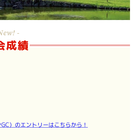
New! -
会成績
ンGC）のエントリーはこちらから！