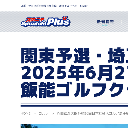
スポーツニッポン新聞社が主催・後援するイベントを紹介
最新情報
TOPICS
関東予選・埼
2025年6月2
飯能ゴルフク
HOME
ゴルフ
内閣総理大臣杯
第56回日本社会人ゴルフ選手