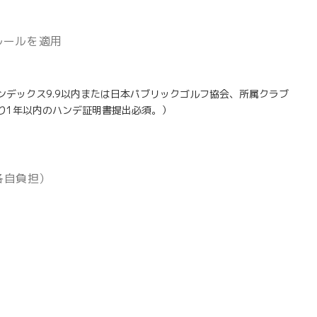
ルールを適用
インデックス9.9以内または日本パブリックゴルフ協会、所属クラブ
より1年以内のハンデ証明書提出必須。）
各自負担）