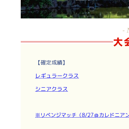
- 
大
【確定成績】
レギュラークラス
シニアクラス
※リベンジマッチ（8/27＠カレドニア