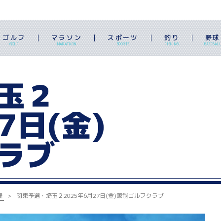
ゴルフ
マラソン
スポーツ
釣り
野球
GOLF
MARATHON
SPORTS
FISHING
BASEBAL
玉２
7日(金)
ラブ
権
関東予選・埼玉２
2025年6月27日(金)
飯能ゴルフクラブ