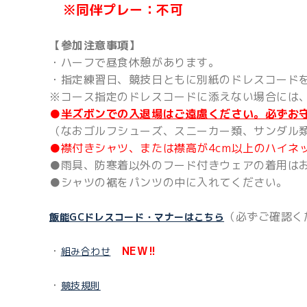
※同伴プレー：不可
【参加注意事項】
・ハーフで昼食休憩があります。
・指定練習日、競技日ともに別紙のドレスコード
※コース指定のドレスコードに添えない場合には
●
半ズボンでの入退場はご遠慮ください。必ずお
（なおゴルフシューズ、スニーカー類、サンダル
●襟付きシャツ、または襟高が4cm以上のハイネ
●雨具、防寒着以外のフード付きウェアの着用は
●シャツの裾をパンツの中に入れてください。
（必ずご確認く
飯能GCドレスコード・マナーはこちら
・
NEW!!
組み合わせ
・
競技規則